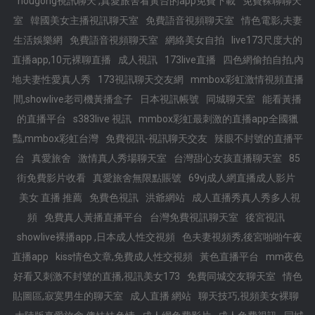
hougong視訊聊天 ,真愛旅舍看黃台的app免費下載
免費裸聊聊天
室
韓國美女主播視訊聊天室
免費語音視頻聊天室
情色電影,夫妻
生活娛樂網
免費語音視頻聊天室
網絡美女自拍
live173尺度大的
直播app,10元裸聊直播
成人視訊
173live直播
四色網偷拍自拍,內
地夫妻性愛真人秀
173視訊聊天交友網
mmbox彩虹激情視頻直播
間,showlive老司機黃播盒子
日本視訊帳號
同城聊天室
能看黃播
的直播平台
s383live 視訊
mmbox彩虹最刺激的直播app全國獵
豔,mmbox彩虹台灣
免費視訊-視訊聊天交友
辣眼不封號的直播平
台
真愛旅舍
激情真人秀場聊天室
台灣甜心女孩直播聊天室
85
街免費影片收看
真愛旅舍無限點賬號
69vj成人網直播成人影片
美女 直播 推薦
免費色視訊
洪爺網站
成人直播秀真人秀多人視
頻
免費真人黃播直播平台
台灣免費視訊聊天室
後宮視訊
showlive裸播app ,日本成人性交視頻
色夫妻視頻秀,後宮啪啪午夜
直播app
kiss情色文章,免費成人性交視頻
黃色直播平台
mm夜色
好看又刺激不封號的直播,視訊美女173
免費同城交友聊天室
情色
貼圖區,寂寞男生的聊天室
成人直播 網站
聊天技巧,視頻美女裸聊