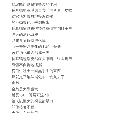
據說能起到聚攏聲波的作用
長耳鴞的羽毛還自帶「消音器」功效
助它悄無聲息地接近獵物
於不動聲色間手到擒來
長耳鴞捕到獵物後會整個吞到肚子里
強大的消化系統
能將食物很快消化掉
而一些難以消化的毛髮、骨骼
會在消化道內形成一團
長耳鴞經常突然睜大眼睛，張開嘴巴
身體不自覺地搖擺
從口中吐出一團黑乎乎的東西
那就是它無法消化的「食丸」了
金雕
金雕是大型猛禽
體長1米，翼展可達2米
給人以極大的視覺衝擊力
即使站著不動