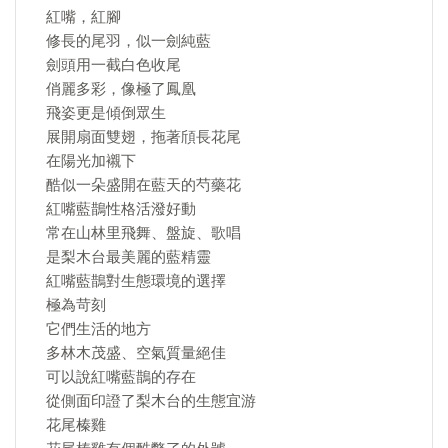
紅嘴，紅腳
修長的尾羽，似一劍純藍
劍頭用一截白色收尾
俏麗多彩，像極了鳳凰
飛姿更是傾倒眾生
展開扇面雙翅，拖著頎長花尾
在陽光加襯下
酷似一朵盛開在藍天的芍藥花
紅嘴藍鵲性格活潑好動
常在山林里飛舞、盤旋、歌唱
是梨木台最美麗的藍精靈
紅嘴藍鵲對生態環境的選擇
極為苛刻
它們生活的地方
多林木茂盛、空氣質量絕佳
可以說紅嘴藍鵲的存在
從側面印證了梨木台的生態宜游
花尾榛雞