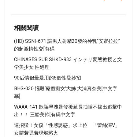
相關閱讀
(HD) SSNI-671 讓男人射精20發的神乳“安齋拉拉”
的超激情性交[有碼
CHINASES SUB SHKD-933 インテリ変態教授と文
学美少女 性処理
90后情侶最愛用的5個性愛妙招
BHG-030 惱殺‘療癒痴女’大姊 大浦真奈美[中文字
幕]
WAAA-141 欺騙早洩暴發後延長抽插不拔出追擊中
出！！ 三舩美鈴[有碼中文字
這招猛！女僕「性感誘惑」求上位 「蕾絲深V」
女體若隱若現燃慾火