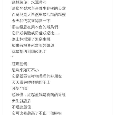
森林蔥茂、水源豐沛
這樣的梨木台是野生動物的天堂
而鳥兒是大自然里最活躍的精靈
今天我們就來認識一下
那些棲息在梨木台的飛鳥們
它們或美艷或勇猛或逗比……
為山林增添了無窮生機
如果有機會來次美妙邂逅
你最想遇到哪位呢？
"
紅嘴藍鵲
這鳥來頭可不小
它是景區吉祥物哩哩的好朋友
天天蹲在哩哩的帽子上
吵架鬥嘴
也難怪，紅嘴藍鵲是喜鵲的近種
天生就話多
不過論顏值
它可比喜鵲高了不止一個level