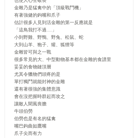
也使人心生敬畏
金雕乃是猛禽中的「頂級戰鬥機」
有著強健的鉤嘴和爪子
估計很多人見到活金雕的第一反應就是
「這鳥我打不過……」
小到野雞、野鴨、野兔、松鼠、蛇
大到山羊、狍子、獾、狐狸等
金雕皆可與之一戰
很多常見的大、中型動物基本都在金雕的食譜里
妥妥的食物鏈頂層
尤其令獵物們頭疼的是
單打獨鬥就能封神的金雕
還有著很強的集體意識
會在沒把握時群起而攻之
讓敵人聞風喪膽
牛頭伯勞
伯勞也是有名的猛禽
嘴巴鉤曲如鷹嘴
爪子尖而有力