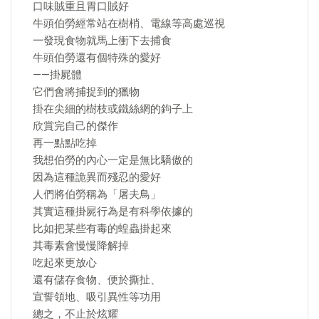
口味賊重且胃口賊好
牛頭伯勞經常站在樹梢、電線等高處巡視
一發現食物就馬上衝下去捕食
牛頭伯勞還有個特殊的愛好
——掛屍體
它們會將捕捉到的獵物
掛在尖細的樹枝或鐵絲網的鉤子上
欣賞完自己的傑作
再一點點吃掉
我想伯勞的內心一定是無比驕傲的
因為這種詭異而殘忍的愛好
人們將伯勞稱為「屠夫鳥」
其實這種掛屍行為是有科學依據的
比如把某些有毒的蝗蟲掛起來
其毒素會慢慢降解掉
吃起來更放心
還有儲存食物、便於撕扯、
宣誓領地、吸引異性等功用
總之，不止於炫耀