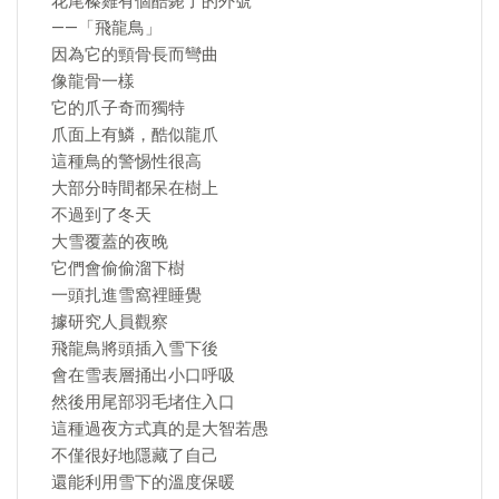
花尾榛雞有個酷斃了的外號
——「飛龍鳥」
因為它的頸骨長而彎曲
像龍骨一樣
它的爪子奇而獨特
爪面上有鱗，酷似龍爪
這種鳥的警惕性很高
大部分時間都呆在樹上
不過到了冬天
大雪覆蓋的夜晚
它們會偷偷溜下樹
一頭扎進雪窩裡睡覺
據研究人員觀察
飛龍鳥將頭插入雪下後
會在雪表層捅出小口呼吸
然後用尾部羽毛堵住入口
這種過夜方式真的是大智若愚
不僅很好地隱藏了自己
還能利用雪下的溫度保暖