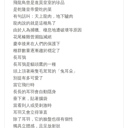
飛龍鳥曾是進貢皇室的珍品
是乾隆皇帝愛吃的菜
有句話叫：天上龍肉，地下驢肉
龍肉說的就是這種鳥了
由於人為捕獵、棲息地遭破壞等原因
花尾榛雞曾瀕臨滅絕
慶幸後來在人們的保護下
種群數量逐漸趨於穩定了
長耳鴞
長耳鴞是貓頭鷹的一種
頭上頂著兩隻毛茸茸的「兔耳朵」
別提有多可愛了
當它飛行時
長長的耳羽會自動隱身
垂下來，貼著腦袋
當看到人或受刺激時
耳羽又會立得筆直
除了耳羽，它的臉盤也很有個性
獨具立體感，且呈放射狀