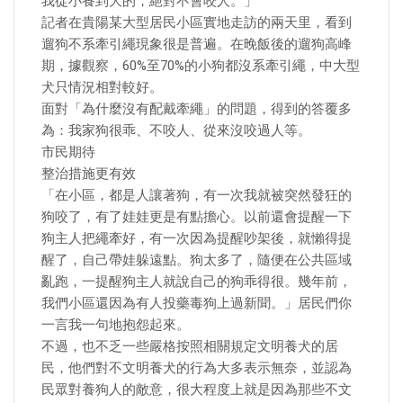
我從小養到大的，絕對不會咬人。」
記者在貴陽某大型居民小區實地走訪的兩天里，看到
遛狗不系牽引繩現象很是普遍。在晚飯後的遛狗高峰
期，據觀察，60%至70%的小狗都沒系牽引繩，中大型
犬只情況相對較好。
面對「為什麼沒有配戴牽繩」的問題，得到的答覆多
為：我家狗很乖、不咬人、從來沒咬過人等。
市民期待
整治措施更有效
「在小區，都是人讓著狗，有一次我就被突然發狂的
狗咬了，有了娃娃更是有點擔心。以前還會提醒一下
狗主人把繩牽好，有一次因為提醒吵架後，就懶得提
醒了，自己帶娃躲遠點。狗太多了，隨便在公共區域
亂跑，一提醒狗主人就說自己的狗乖得很。幾年前，
我們小區還因為有人投藥毒狗上過新聞。」居民們你
一言我一句地抱怨起來。
不過，也不乏一些嚴格按照相關規定文明養犬的居
民，他們對不文明養犬的行為大多表示無奈，並認為
民眾對養狗人的敵意，很大程度上就是因為那些不文