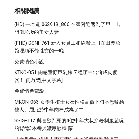
相關閱讀
(HD) 一本道 062919_866 在家附近遇到了早上出
門倒垃圾的美女人妻
(FHD) SSNI-761 新人女員工和絕讚上司在出差旅
館埋頭不倫性交的一晚
免費情色小說
KTKC-051 肉感童顏巨乳妹 7 絕頂中出肏成肉便
器！ 實乃梨[中文字幕]
免費情色電影
MKON-063 女學生棋士女友性格高傲下棋不想輸給
他人、屈服於中年肉棒成為了中
SSIS-112 與喜歡到死的4位中年大叔穿著制服遊玩
的背德3本番與濃厚舔棒 藤