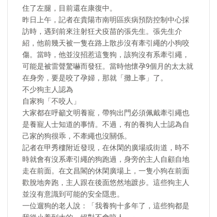
住了左腿，目前還在康復中。
昨日上午，記者在貴陽市南明區疾病預防控制中心採
訪時，遇到前來注射狂犬疫苗的張先生。張先生介
紹，他前幾天被一隻在路上散步沒有牽引繩的小狗咬
傷。當時，他並沒招惹這隻狗，該狗沒有系牽引繩，
可能是被雷聲驚嚇而發狂。當時他懷孕9個月的太太就
在身旁，要是咬了孕婦，那就「攤上事」了。
不少狗主人認為
自家狗「不咬人」
大家都在呼籲文明養寵，帶狗出門必須佩戴牽引繩也
是養寵人士知道的事情。不過，有的養狗人士認為自
己家的狗很乖，不牽繩也沒關係。
記者在甲秀樓附近發現，在休閑的廣場或街道，時不
時就會有沒系牽引繩的狗跑過，身旁的主人自顧自地
走在前面。在文昌閣的休閑廣場上，一隻小狗在前面
歡脫地奔跑，主人跟在後面悠然地踱步。這些狗主人
並沒有意識到可能的安全隱患。
一位遛狗的老人說：「我養狗十多年了，這些狗都是