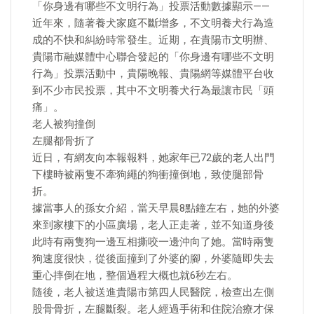
「你身邊有哪些不文明行為」投票活動數據顯示——
近年來，隨著養犬家庭不斷增多，不文明養犬行為造
成的不快和糾紛時常發生。近期，在貴陽市文明辦、
貴陽市融媒體中心聯合發起的「你身邊有哪些不文明
行為」投票活動中，貴陽晚報、貴陽網等媒體平台收
到不少市民投票，其中不文明養犬行為最讓市民「頭
痛」。
老人被狗撞倒
左腿都骨折了
近日，有網友向本報報料，她家年已72歲的老人出門
下樓時被兩隻不牽狗繩的狗衝撞倒地，致使腿部骨
折。
據當事人的孫女介紹，當天早晨8點鐘左右，她的外婆
來到家樓下的小區廣場，老人正走著，並不知道身後
此時有兩隻狗一邊互相撕咬一邊沖向了她。當時兩隻
狗速度很快，從後面撞到了外婆的腳，外婆隨即失去
重心摔倒在地，整個過程大概也就6秒左右。
隨後，老人被送進貴陽市第四人民醫院，檢查出左側
股骨骨折，左腿斷裂。老人經過手術和住院治療才保