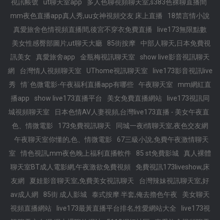
視訊帳號
ut聊天室app
多人色聊視頻聊天室,s383色裸聊直播間
mm夜色直播app真人秀,uu女神視頻交友 床上直播
18禁言情小說
真愛旅舍色情視頻直播間,後宮不穿衣免費直播
live173無限點數
美女性感臀部圖片,ut聊天大廳
85街按摩
中部人聊天,日本免費視
訊美女
真愛旅舍app
金瓶梅視訊聊天室
show live影音視訊聊天
網
台灣情人視頻聊天室
UThome視訊聊天室
live173影音視訊live
秀
情˙色微電影-午夜福利直播app有哪些
午夜聊天室
mm網紅直
播app
show live173直播平台
美女免費直播網站
live173視訊同
城視頻聊天室
日本色情AV人妻視頻,台灣live173直播 - 美女午夜直
色、情微電影
173免費視訊聊天
同城一夜i情聊天室,夜色交友網
午夜聊天室你懂的,色、情微電影
67三級小說,免費午夜激情聊天
室
情色視訊,mm夜色晚上福利直播軟件
85 st免費影城
真人裸體
聊天室BT成人電影網,午夜激欲免費視頻
免費視訊173liveshow,床
友網
夏娃影音聊天室,免費美女視訊聊天
台灣辣妹視訊聊天室,好
av成人網
85街 成人影城
泰式按摩 半套,俺去擼色午夜
美女聊天
視頻直播網站
live173最黃直播平台排名,性愛網站大全
live173視