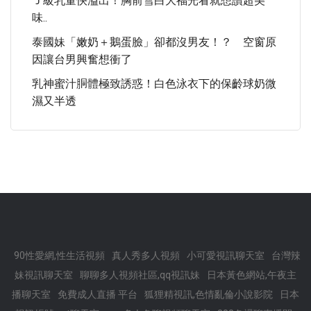
Ｊ級乳量快溢出！胸前雪白大福光看就想讚超美
味..
泰國妹「嫩奶＋鵝蛋臉」卻都沒男友！？ 空窗原
因讓台男興奮想衝了
乳神蜜汁胴體極致誘惑！白色泳衣下的保齡球奶微
濕又半透
90性愛網,性生活視頻
真人秀多人視頻
小可愛視訊聊天室
台灣辣
妹視訊聊天室
聊聊多人視頻社區,qq視訊妹
日本黃色網站,午夜主
播聊天室
免費成人直播 平台
狐狸精視訊,色情亂倫小說影院
日本