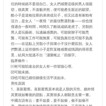
任的時候絕不委屈自己。女人們感覺這樣的男人很親
切，很真實，不道貌岸然，便可能產生親近的願望。
酷小子是道格拉斯的弟弟或兒子，但又比道有衝勁有
活力，是女人「一夜情「的最佳艷遇對象――但也僅
僅適合一夜時間，時間久了酷就成紙老虎了。另類的
男人是玩藝術、玩邊緣感覺的。可能留辮子可能禿
瓢，可能有工作可能無業，可能負責任也可能不負責
任――在這點上另類小子與壞小子沒什麼區別。女人
們艷遇上這些個性小子是對某種感覺或情調的尋尋覓
覓，結局大抵逃不出「淺嘗輒止「四個字。
臨界條件：
⑴有可能陷進去的女人有一些冒險心理。
⑵可能未婚。
⑶也可能已婚但婚後生活平淡如水。
男性原因
1、喜新厭舊。喜新厭舊原本就是人類的天性。婚外情
其實就如餐後的甜點，其實很多人都願意去嘗一嘗。
中國古語有云：妻不如妾，妾不如偷，偷不如偷不