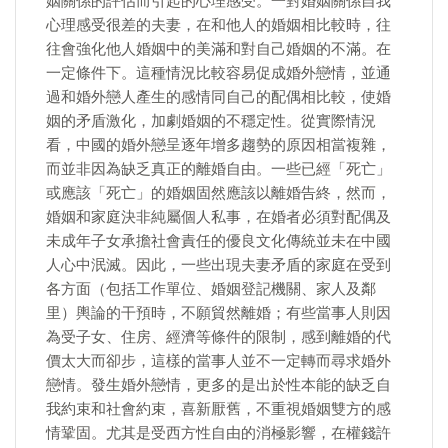
姻關係的評估而引起的心理感受。一對婚姻關係自我
心理感受很差的夫妻，在和他人的婚姻相比較時，往
往會強化他人婚姻中的美滿和對自己婚姻的不滿。在
一定條件下。這種情況比較容易促成婚外戀情，並通
過和婚外戀人產生的感情同自己的配偶相比較，使婚
姻的矛盾激化，加劇婚姻的不穩定性。從實際情況
看，中國的婚外戀呈逐年增多趨勢的原因相當複雜，
而並非因為缺乏真正的離婚自由。一些已經「死亡」
或應該「死亡」的婚姻固然應該以離婚告終，然而，
婚姻和家庭決非純屬個人私事，在婚者必須對配偶及
未成年子女承擔社會責任的優良文化傳統並未在中國
人心中泯滅。因此，一些出現夫妻矛盾的家庭在受到
各方面（包括工作單位、婚姻登記機關、家人及鄰
里）輿論的干預時，不願貿然離婚；有些當事人則因
為受子女、住房、經濟等條件的限制，感到離婚的代
價太大而卻步，這樣的當事人並不一定轉而尋求婚外
戀情。發生婚外戀情，更多的是出於性本能的缺乏自
我約束和社會約束，喜新厭舊，不重視婚姻雙方的感
情鞏固。尤其是受西方性自由的消極影響，在權錢許