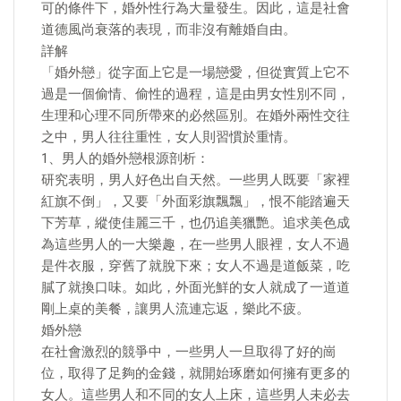
可的條件下，婚外性行為大量發生。因此，這是社會
道德風尚衰落的表現，而非沒有離婚自由。
詳解
「婚外戀」從字面上它是一場戀愛，但從實質上它不
過是一個偷情、偷性的過程，這是由男女性別不同，
生理和心理不同所帶來的必然區別。在婚外兩性交往
之中，男人往往重性，女人則習慣於重情。
1、男人的婚外戀根源剖析：
研究表明，男人好色出自天然。一些男人既要「家裡
紅旗不倒」，又要「外面彩旗飄飄」，恨不能踏遍天
下芳草，縱使佳麗三千，也仍追美獵艷。追求美色成
為這些男人的一大樂趣，在一些男人眼裡，女人不過
是件衣服，穿舊了就脫下來；女人不過是道飯菜，吃
膩了就換口味。如此，外面光鮮的女人就成了一道道
剛上桌的美餐，讓男人流連忘返，樂此不疲。
婚外戀
在社會激烈的競爭中，一些男人一旦取得了好的崗
位，取得了足夠的金錢，就開始琢磨如何擁有更多的
女人。這些男人和不同的女人上床，這些男人未必去