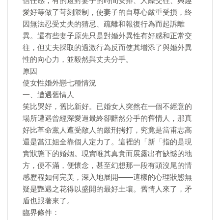
信任感，有的還對妻子的時間安排、人際交往、興趣
愛好等做了苛刻限制，使妻子的自尊心嚴重受損，終
因無法忍受丈夫的猜忌、疏離和報復行為而起訴離
異。還有些妻子原先只是對婚外異性有好感和正常交
往，但丈夫採取的過激行為反而使其增添了與婚外異
性的向心力，並毅然與丈夫分手。
原因
使女性婚外戀七種情況
一、遭遇舊情人
笑比哭好，舊比新好。已婚女人突然在一個不經意的
場所遭遇曾經深愛過最終卻黯然分手的舊情人，那真
好比革命黨人遭受敵人的嚴刑拷打，究竟是當甫志高
還是當江姐全靠個人定力了。這裡的「新「指的是現
實狀態下的婚姻。現實唯其真實而展露出有缺憾的地
方，便不滿，便懷念，甚至幻想那一段有頭沒尾的情
感歷程如何完美，深入地展開――這樣的心理狀態無
疑是艷遇之花得以盛開的最好土壤。舊情人來了，矛
盾也跟著來了。
臨界條件：