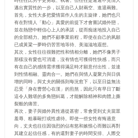
時往往比男子更勇敢、執著。但往往是遲遲不見情人
邁出實質性的一步，以至自己人財兩空、進退兩難。
首先，女性大多把愛情當作人生的主旋律，她們也只
有在對情人「動心」真愛的前提下才會嘗試婚外戀，
並在熱戀中輕信心上人的承諾，從而痴迷地投入自己
的全部精力。她們不顧事業前程，即使在自己的夙願
已成黃粱一夢時仍苦苦地等待、美滋滋地遐想。
其次，女性往往很難把性和情相分離，她們不像男子
那樣沒有愛也可消遣，沒有情也可獲得性快感，而只
有在自己的感情需求獲得滿足時才願意付出性，並達
到性情相融、靈肉合一。她們在與情人凝聚力與日俱
增的同時，與丈夫的關係則每況愈下，以至日益無法
忍受「身在曹營心在漢」的煎熬，因此只有早日了斷
這令人難堪的多角戀糾葛，才能解除精神和肉體上撕
裂般的痛苦。
再次，妻子與婚外異性過從甚密，常會受到丈夫當眾
羞辱、粗暴毆打或性虐待。即使一些女性有悔過意
向，丈夫也往往因強烈的佔有慾和嫉恨心而難以再對
其建立起信任感，有的還對妻子的時間安排、人際交