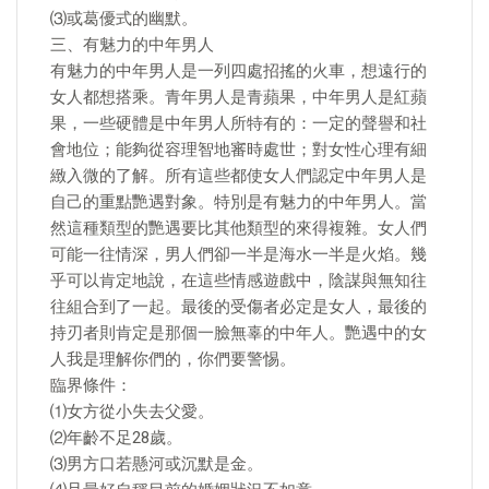
⑶或葛優式的幽默。
三、有魅力的中年男人
有魅力的中年男人是一列四處招搖的火車，想遠行的
女人都想搭乘。青年男人是青蘋果，中年男人是紅蘋
果，一些硬體是中年男人所特有的：一定的聲譽和社
會地位；能夠從容理智地審時處世；對女性心理有細
緻入微的了解。所有這些都使女人們認定中年男人是
自己的重點艷遇對象。特別是有魅力的中年男人。當
然這種類型的艷遇要比其他類型的來得複雜。女人們
可能一往情深，男人們卻一半是海水一半是火焰。幾
乎可以肯定地說，在這些情感遊戲中，陰謀與無知往
往組合到了一起。最後的受傷者必定是女人，最後的
持刃者則肯定是那個一臉無辜的中年人。艷遇中的女
人我是理解你們的，你們要警惕。
臨界條件：
⑴女方從小失去父愛。
⑵年齡不足28歲。
⑶男方口若懸河或沉默是金。