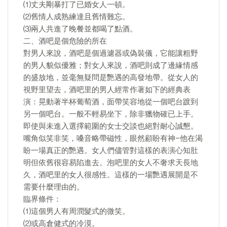
⑴丈夫剛暴打了已婚女人一頓。
⑵舊情人成熟練達且舊情難忘。
⑶兩人共進了晚餐並都喝了點酒。
二、酒吧是個危險的所在
對男人來說，酒吧是個過濾器或偽裝儀，它能讓粗野
的男人貌似優雅；對女人來說，酒吧則成了邊緣情感
的盛放地，並毫無疑問是艷遇的高發地帶。從女人的
視野里望去，酒吧里的男人經常作著如下的經典表
演：晃動著半杯葡萄酒，面帶笑容地從一個吧台踱到
另一個吧台。一般不輕易坐下，除非獵物確已上手。
即使與未進入選擇範圍的女士交談也絕對耐心誠懇。
嘴角似笑非笑，嗓音略帶磁性，眼然顧盼有神–他在渴
盼一場真正的艷遇。女人們儘管對這樣的表演心知肚
明但依舊很容易陷進去。泡吧里的女人不奢求天長地
久，酒吧里的女人很感性。這樣的一場艷遇展開是不
需要什麼理由的。
臨界條件：
⑴這個男人有周潤髮式的微笑。
⑵或高倉健式的冷漠。