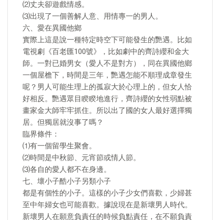
⑵丈夫卻遊戲情感。
⑶出現了一個善解人意、用情專一的男人。
六、愛在異國他鄉
實際上這是說一種特定時空下可能發生的艷遇。比如
電視劇《百老匯100號》，比如劇中的齊詩纓和金大
師。一對已婚男女（愛人不是對方），同在異國他鄉
一個屋檐下，時間是三年，艷遇怎能不順理成章發生
呢？男人可能生理上的孤寂大於心理上的，但女人恰
好相反。艷遇眾目睽睽地進行，齊詩纓的女性弱點被
畫家金大師牢牢抓住。所以出了國的女人最好選擇獨
居。但獨居就沒事了嗎？
臨界條件：
⑴有一個留學生聚會。
⑵時間是中秋節、元宵節或情人節。
⑶各自的愛人都不在身邊。
七、壞小子酷小子另類小子
都是有個性的小子。這樣的小子少女們喜歡，少婦甚
至中年婦女也可能喜歡。據說現在是新壞男人時代。
新壞男人在願意負責任的時候負點責任，在不願負責