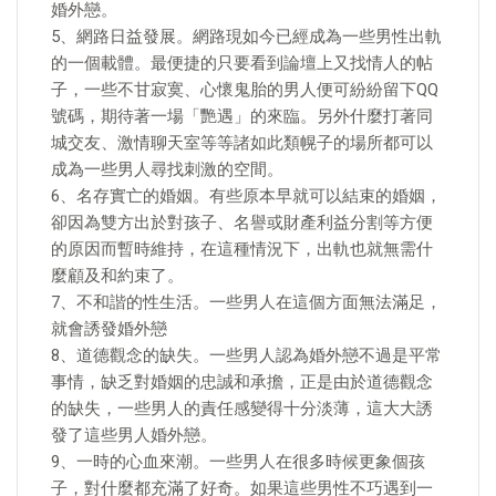
婚外戀。
5、網路日益發展。網路現如今已經成為一些男性出軌
的一個載體。最便捷的只要看到論壇上又找情人的帖
子，一些不甘寂寞、心懷鬼胎的男人便可紛紛留下QQ
號碼，期待著一場「艷遇」的來臨。另外什麼打著同
城交友、激情聊天室等等諸如此類幌子的場所都可以
成為一些男人尋找刺激的空間。
6、名存實亡的婚姻。有些原本早就可以結束的婚姻，
卻因為雙方出於對孩子、名譽或財產利益分割等方便
的原因而暫時維持，在這種情況下，出軌也就無需什
麼顧及和約束了。
7、不和諧的性生活。一些男人在這個方面無法滿足，
就會誘發婚外戀
8、道德觀念的缺失。一些男人認為婚外戀不過是平常
事情，缺乏對婚姻的忠誠和承擔，正是由於道德觀念
的缺失，一些男人的責任感變得十分淡薄，這大大誘
發了這些男人婚外戀。
9、一時的心血來潮。一些男人在很多時候更象個孩
子，對什麼都充滿了好奇。如果這些男性不巧遇到一