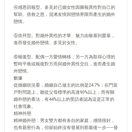
④感恩回報型。多見於已婚女性因圖報異性對自己的
幫助、搭救之恩，混淆友情與戀情界限而產生的婚外
戀情。
⑤崇拜型。對婚外異性的才華、魅力由敬慕到愛慕，
進而發生婚外戀情。多見於女性。
⑥報復型。配偶一方愛情轉移，另一方為取得心理的
暫時平衡或報復對方而與婚外異性交往，進而產生婚
外戀情。
數據
從婚姻狀況看，婚姻自己做主的比例是24.7%；在門當
戶對問題上，聽從父母標準的高達90%以上；而有關
婚外戀的看法，有44%以上的受訪者認為這是正常的
社會現象。
精神外戀
精神婚外戀：男女雙方都有各自的家庭，感情很好，
也有親密行為，但卻始終沒有發展到那最後一步——發