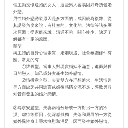
個主動投懷送抱的女人，這些男人容易因好奇誘發婚
外戀。
男性婚外戀誘發原因是多方面的，成因較為複雜。從
其誘發角度來說，有社會的、文化的、法律等諸多層
次原因；從家庭來說，溝通不夠、關心較少、缺乏了
解都有一定的原因。
類型
與主體的自身心理素質、婚姻境遇、社會氛圍條件有
關。常見的有：
①懷舊型。當事人對現實婚姻不滿意，進而與舊
日的戀人、知己或好友產生婚外戀情。
②情投意合型。夫妻雙方在理想追求、生活情趣
等方面缺乏共同語言或婚後感情交流不足，導致另尋
知音而發生的婚外戀情。
③尋求安慰型。夫妻兩地分居或一方對另一方的冷
漠、虐待等原因，使深感孤獨、失落和屈辱的一方從
婚外異性身上尋求撫慰和滿足，因而發生婚外戀情。