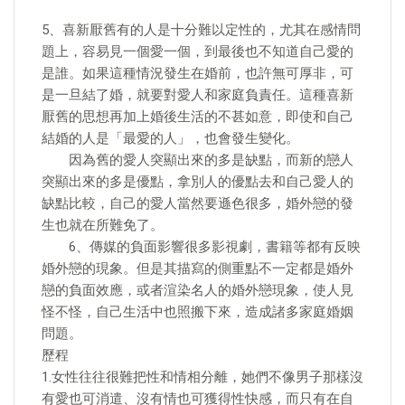
5、喜新厭舊有的人是十分難以定性的，尤其在感情問
題上，容易見一個愛一個，到最後也不知道自己愛的
是誰。如果這種情況發生在婚前，也許無可厚非，可
是一旦結了婚，就要對愛人和家庭負責任。這種喜新
厭舊的思想再加上婚後生活的不甚如意，即使和自己
結婚的人是「最愛的人」，也會發生變化。
因為舊的愛人突顯出來的多是缺點，而新的戀人
突顯出來的多是優點，拿別人的優點去和自己愛人的
缺點比較，自己的愛人當然要遜色很多，婚外戀的發
生也就在所難免了。
6、傳媒的負面影響很多影視劇，書籍等都有反映
婚外戀的現象。但是其描寫的側重點不一定都是婚外
戀的負面效應，或者渲染名人的婚外戀現象，使人見
怪不怪，自己生活中也照搬下來，造成諸多家庭婚姻
問題。
歷程
1.女性往往很難把性和情相分離，她們不像男子那樣沒
有愛也可消遣、沒有情也可獲得性快感，而只有在自