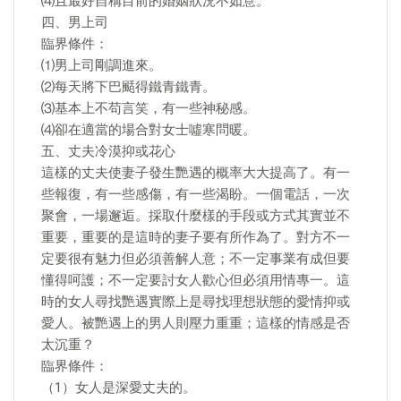
⑷且最好自稱目前的婚姻狀況不如意。
四、男上司
臨界條件：
⑴男上司剛調進來。
⑵每天將下巴颳得鐵青鐵青。
⑶基本上不苟言笑，有一些神秘感。
⑷卻在適當的場合對女士噓寒問暖。
五、丈夫冷漠抑或花心
這樣的丈夫使妻子發生艷遇的概率大大提高了。有一
些報復，有一些感傷，有一些渴盼。一個電話，一次
聚會，一場邂逅。採取什麼樣的手段或方式其實並不
重要，重要的是這時的妻子要有所作為了。對方不一
定要很有魅力但必須善解人意；不一定事業有成但要
懂得呵護；不一定要討女人歡心但必須用情專一。這
時的女人尋找艷遇實際上是尋找理想狀態的愛情抑或
愛人。被艷遇上的男人則壓力重重；這樣的情感是否
太沉重？
臨界條件：
（1）女人是深愛丈夫的。