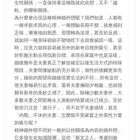
生性關係，一直保持著這種既彼此依戀，又不「越
軌」的曖昧關係。
為什麼會出現這種精神婚外戀呢？我們知道，人都有
一種求新求異的心理，一種體驗長期不變，就會感到
乏味，漸漸地由熟悉、習慣轉為淡漠，甚至於反感，
就如同一種美味頓頓不變地吃下去就會膩煩一樣。這
時，注意力就很容易被另外的新奇目標所吸引，甚至
於乾脆主動去尋找新目標。表現在家庭中也是這樣，
婚後幾年是夫妻真正了解並確定以後生活方式的特殊
階段，夫妻間優缺點的充分展示，個性的接觸更加充
分，婚前的期望與婚後現實生活的不符……所有這些，
使夫妻極易引起矛盾。還有夫妻倆朝夕相處，也就很
難有新奇的美妙之感了。因此，除極少數夫妻外，大
多數夫妻之間那種令人激動的情愛成分已很少。至於
那些只注意「過日子」，而不在乎夫妻感情，甚至
「內戰」不休的夫妻，怎麼能不受家庭之外異性力量
的吸引呢？
精神婚外戀不同於一般的以性關係為內容的婚外戀，
它多發生在知識階層，這些「斯文之人」考慮到臉