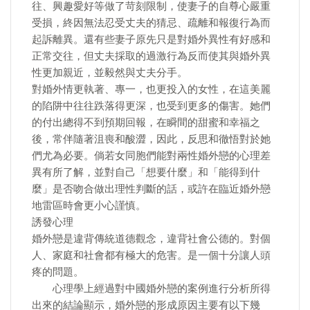
往、興趣愛好等做了苛刻限制，使妻子的自尊心嚴重
受損，終因無法忍受丈夫的猜忌、疏離和報復行為而
起訴離異。還有些妻子原先只是對婚外異性有好感和
正常交往，但丈夫採取的過激行為反而使其與婚外異
性更加親近，並毅然與丈夫分手。
對婚外情更執著、專一，也更投入的女性，在這美麗
的陷阱中往往跌落得更深，也受到更多的傷害。她們
的付出總得不到預期回報，在瞬間的甜蜜和幸福之
後，常伴隨著沮喪和酸澀，因此，反思和徹悟對於她
們尤為必要。倘若女同胞們能對兩性婚外戀的心理差
異有所了解，並對自己「想要什麼」和「能得到什
麼」是否吻合做出理性判斷的話，或許在臨近婚外戀
地雷區時會更小心謹慎。
誘發心理
婚外戀是違背傳統道德觀念，違背社會公德的。對個
人、家庭和社會都有極大的危害。是一個十分讓人頭
疼的問題。
心理學上經過對中國婚外戀的案例進行分析所得
出來的結論顯示，婚外戀的形成原因主要有以下幾