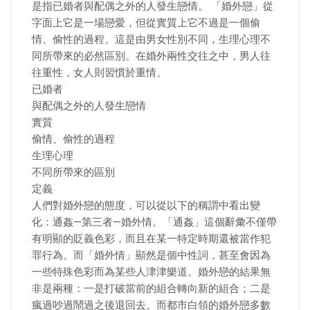
是指已婚者與配偶之外的人發生戀情。 「婚外戀」從
字面上它是一場戀愛，但從實質上它不過是一個偷
情、偷性的過程。這是由男女性別不同，生理心理不
同所帶來的必然區別。在婚外兩性交往之中，男人往
往重性，女人則習慣於重情。
已婚者
與配偶之外的人發生戀情
實質
偷情、偷性的過程
生理心理
不同所帶來的區別
定義
人們對婚外戀的態度，可以從以下的稱謂中看出變
化：通姦—第三者—婚外情。「通姦」這個辭彙不僅帶
有明顯的貶義色彩，而且在某一特定時期還被當作犯
罪行為。而「婚外情」顯然是個中性詞，甚至會因為
一些特殊色彩而為某些人津津樂道。婚外戀的結果無
非是兩種：一是打破當前的組合轉向新的組合；二是
瘋過吵過鬧過之後退回去。而都市白領的婚外戀多數