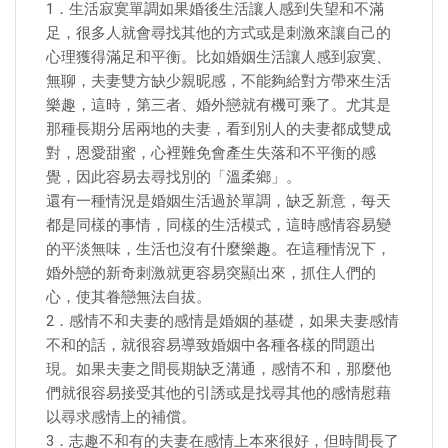
1．生活寂寞單調如果婚後生活讓人感到失望和不滿
足，很多人就會尋找其他的方式或是刺激來讓自己的
心理獲得滿足和平衡。比如婚姻生活讓人感到寂寞、
無聊，夫妻雙方缺少親昵感，不能夠給對方帶來生活
樂趣，這時，第三者、婚外戀就有機可乘了。尤其是
那種長期分居兩地的夫妻，看到別人的夫妻都成雙成
對，恩愛甜蜜，心裡難免會產生失落和不平衡的感
覺，因此容易去尋找別的「溫柔鄉」。
還有一種情況是婚姻生活過於單調，缺乏新意，每天
都是同樣的事情，同樣的生活模式，這時感情容易變
的平淡無味，生活也沒有什麼樂趣。在這種情況下，
婚外戀的新奇刺激就更容易突顯出來，抓住人們的
心，使其眷戀無法自拔。
2．感情不和夫妻的感情是婚姻的基礎，如果夫妻感情
不和的話，就很容易導致婚姻中各種各樣的問題出
現。如果夫妻之間長期缺乏溝通，感情不和，那麼他
們就很容易接受其他的引誘或是找尋其他的感情慰藉
以尋求感情上的補償。
3．志趣不和有的夫妻在感情上本來很好，但時間長了