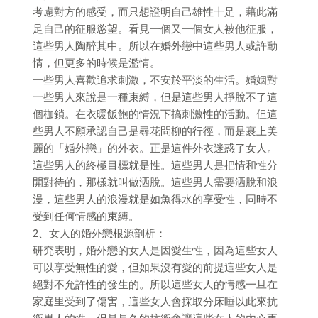
考慮對方的感受，而只想證明自己雄性十足，藉此滿
足自己的征服慾望。看見一個又一個女人被他征服，
這些男人陶醉其中。所以在婚外戀中這些男人或許動
情，但更多的時候是濫情。
一些男人喜歡追求刺激，不安於平淡的生活。婚姻對
一些男人來說是一種束縛，但是這些男人掙脫不了這
個枷鎖。在衣暖飯飽的情況下搞刺激性的活動。但這
些男人不願承認自己是尋花問柳的行徑，而是裹上美
麗的「婚外戀」的外衣。正是這件外衣迷惑了女人。
這些男人的終極目標就是性。這些男人是把情和性分
開對待的，那樣就叫做洒脫。這些男人需要洒脫和浪
漫，這些男人的浪漫就是如魚得水的享受性，同時不
受到任何情感的束縛。
2、女人的婚外戀根源剖析：
研究表明，婚外戀的女人是因愛生性，因為這些女人
可以享受無性的愛，但如果沒有愛的前提這些女人是
絕對不允許性的發生的。所以這些女人的情感一旦在
家庭里受到了傷害，這些女人會採取分床睡以此來抗