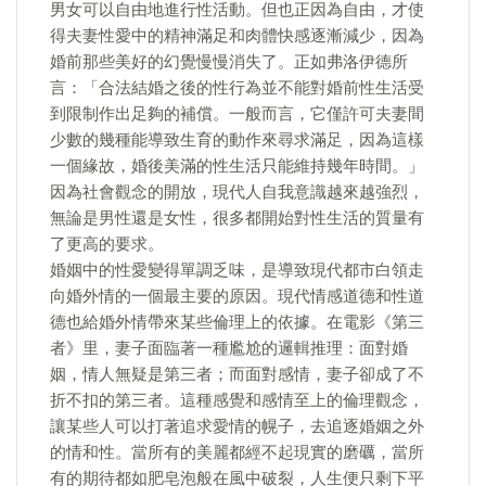
男女可以自由地進行性活動。但也正因為自由，才使
得夫妻性愛中的精神滿足和肉體快感逐漸減少，因為
婚前那些美好的幻覺慢慢消失了。正如弗洛伊德所
言：「合法結婚之後的性行為並不能對婚前性生活受
到限制作出足夠的補償。一般而言，它僅許可夫妻間
少數的幾種能導致生育的動作來尋求滿足，因為這樣
一個緣故，婚後美滿的性生活只能維持幾年時間。」
因為社會觀念的開放，現代人自我意識越來越強烈，
無論是男性還是女性，很多都開始對性生活的質量有
了更高的要求。
婚姻中的性愛變得單調乏味，是導致現代都市白領走
向婚外情的一個最主要的原因。現代情感道德和性道
德也給婚外情帶來某些倫理上的依據。在電影《第三
者》里，妻子面臨著一種尷尬的邏輯推理：面對婚
姻，情人無疑是第三者；而面對感情，妻子卻成了不
折不扣的第三者。這種感覺和感情至上的倫理觀念，
讓某些人可以打著追求愛情的幌子，去追逐婚姻之外
的情和性。當所有的美麗都經不起現實的磨礪，當所
有的期待都如肥皂泡般在風中破裂，人生便只剩下平