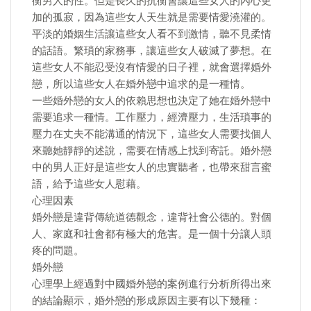
衡男人的性。但是長久的抗衡會讓這些女人的內心更
加的孤寂，因為這些女人天生就是需要情愛澆灌的。
平淡的婚姻生活讓這些女人看不到激情，聽不見柔情
的話語。繁瑣的家務事，讓這些女人破滅了夢想。在
這些女人不能忍受沒有情愛的日子裡，就會選擇婚外
戀，所以這些女人在婚外戀中追求的是一種情。
一些婚外戀的女人的依賴思想也決定了她在婚外戀中
需要追求一種情。工作壓力，經濟壓力，生活瑣事的
壓力在丈夫不能溝通的情況下，這些女人需要找個人
來聽她靜靜的述說，需要在情感上找到寄託。婚外戀
中的男人正好是這些女人的忠實聽者，也帶來甜言蜜
語，給予這些女人慰藉。
心理因素
婚外戀是違背傳統道德觀念，違背社會公德的。對個
人、家庭和社會都有極大的危害。是一個十分讓人頭
疼的問題。
婚外戀
心理學上經過對中國婚外戀的案例進行分析所得出來
的結論顯示，婚外戀的形成原因主要有以下幾種：