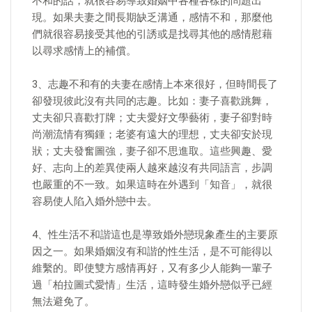
不和的話，就很容易導致婚姻中各種各樣的問題出
現。如果夫妻之間長期缺乏溝通，感情不和，那麼他
們就很容易接受其他的引誘或是找尋其他的感情慰藉
以尋求感情上的補償。
3、志趣不和有的夫妻在感情上本來很好，但時間長了
卻發現彼此沒有共同的志趣。比如：妻子喜歡跳舞，
丈夫卻只喜歡打牌；丈夫愛好文學藝術，妻子卻對時
尚潮流情有獨鍾；老婆有遠大的理想，丈夫卻安於現
狀；丈夫發奮圖強，妻子卻不思進取。這些興趣、愛
好、志向上的差異使兩人越來越沒有共同語言，步調
也嚴重的不一致。如果這時在外遇到「知音」，就很
容易使人陷入婚外戀中去。
4、性生活不和諧這也是導致婚外戀現象產生的主要原
因之一。如果婚姻沒有和諧的性生活，是不可能得以
維繫的。即使雙方感情再好，又有多少人能夠一輩子
過「柏拉圖式愛情」生活，這時發生婚外戀似乎已經
無法避免了。