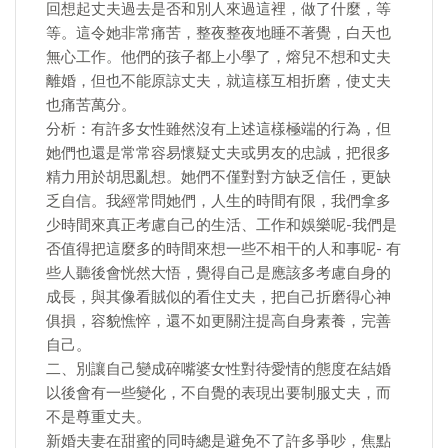
回想起丈夫過去是否和別人來過這裡，做了什麼，等
等。這令她非常痛苦，整夜整夜地睡不著覺，白天也
無心工作。他們的孩子都上小學了，熔兒不想和丈夫
離婚，但也不能原諒丈夫，就這樣互相折磨，使丈夫
也痛苦萬分。
分析：有許多女性雖然沒有上述這樣極端的行為，但
她們也還是常常容易懷疑丈夫或男友的忠誠，把很多
精力用於胡思亂想。她們不僅對對方缺乏信任，更缺
乏自信。我經常問她們，人生的時間有限，我們拿多
少時間來真正考慮自己的生活、工作和娛樂呢-我們是
否值得把這麼多的時間來想一些不相干的人和事呢- 有
些人聽後會恍然大悟，覺得自己是應該多考慮自身的
成長，與其像看賊似的看住丈夫，把自己折磨得心神
俱損，容貌憔悴，還不如更關注提高自身素養，完善
自己。
二、別讓自己變成碎嘴婆女性對待愛情的態度在結婚
以後會有一些變化，不自覺的表現出要制服丈夫，而
不是尊重丈夫。
新婚夫妻在甜蜜的同時總是避免不了許多爭吵，焦點