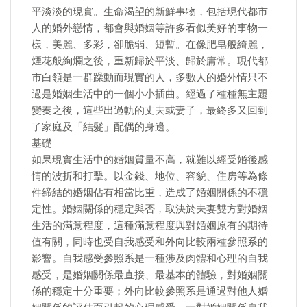
平淡淡的現實。生命渴望的新鮮事物，包括現代都市
人的婚外戀情，都會與婚姻等許多看似美好的事物一
樣，美麗、多彩，卻脆弱、短暫。在像肥皂般綺麗，
煙花般絢爛之後，重新歸於平淡、歸於庸常。現代都
市白領是一群躁動而現實的人，多數人的婚外情只不
過是婚姻生活中的一個小小插曲。經過了種種無主題
變奏之後，這些出過軌的丈夫或妻子，最終多又回到
了家庭及「結髮」配偶的身邊。
基礎
如果現實生活中的婚姻質量不高，就難以經受婚後感
情的波折和打擊。以金錢、地位、容貌、住房等為條
件締結的婚姻佔有相當比重，造成了婚姻關係的不穩
定性。婚姻關係的穩定與否，取決於夫妻雙方對婚姻
生活的滿意程度，這種滿意程度與對婚姻原有的期待
值有關，同時也受自我感受和外向比較兩種參照系的
影響。自我感受參照系是一種涉及肉體和心理的自我
感受，是婚姻關係最直接、最基本的體驗，對婚姻關
係的穩定十分重要；外向比較參照系是通過對他人婚