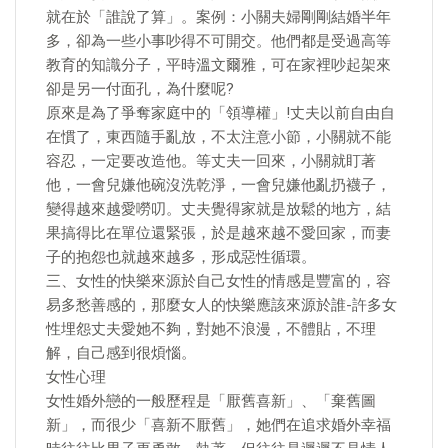
就在於「誰說了算」。案例：小關夫婦剛剛結婚半年
多，卻為一些小事吵得不可開交。他們都是受過高等
教育的知識分子，平時溫文爾雅，可在家裡吵起架來
卻是另一付面孔，為什麼呢?
原來是為了爭奪家庭中的「領導權」!丈夫以前自由自
在慣了，東西隨手亂放，不太注意小節，小關就不能
容忍，一定要改造他。等丈夫一回來，小關就盯著
他，一會兒嫌他碗沒洗乾淨，一會兒嫌他亂扔襪子，
變得越來越愛嘮叨。丈夫覺得家就是放鬆的地方，結
果搞得比在單位還緊張，於是越來越不愛回家，而妻
子的抱怨也就越來越多，形成惡性循環。
三、女性的快樂來源於自己女性的情感是豐富的，容
易多愁善感的，那麼女人的快樂應該來源於誰-許多女
性埋怨丈夫愛她不夠，對她不浪漫，不體貼，不理
解，自己感到很煩惱。
女性心理
女性婚外戀的一般歷程是「厭舊喜新」、「棄舊圖
新」，而很少「喜新不厭舊」，她們在追求婚外幸福