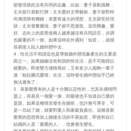
卻發現彼此沒有共同的志趣，比如：妻子喜歡跳舞，
丈夫卻只喜歡打牌；丈夫愛好文學藝術，妻子卻對時
尚潮流情有獨鍾；老婆有遠大的理想，丈夫卻安於現
狀；丈夫發奮圖強，妻子卻不思進取。這些興趣、愛
好、志向上的差異使兩人越來越沒有共同語言，步調
也嚴重的不一致。如果這時在外遇到「知音」，就很
容易使人陷入婚外戀中去。
4．性生活不和諧這也是導致婚外戀現象產生的主要原
因之一。如果婚姻沒有和諧的性生活，是不可能得以
維繫的。即使雙方感情再好，又有多少人能夠一輩子
過「柏拉圖式愛情」生活，這時發生婚外戀似乎已經
無法避免了。
5．喜新厭舊有的人是十分難以定性的，尤其在感情問
題上，容易見一個愛一個，到最後也不知道自己愛的
是誰。如果這種情況發生在婚前，也許無可厚非，可
是一旦結了婚，就要對愛人和家庭負責任。這種喜新
厭舊的思想再加上婚後生活的不甚如意，即使和自己
結婚的人是「最愛的人」，也會發生變化。