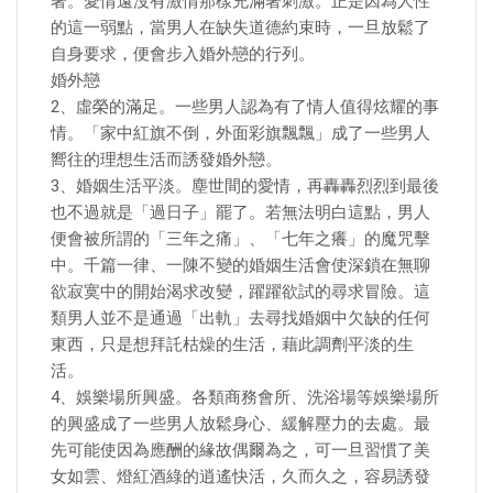
著。愛情遠沒有激情那樣充滿著刺激。正是因為人性
的這一弱點，當男人在缺失道德約束時，一旦放鬆了
自身要求，便會步入婚外戀的行列。
婚外戀
2、虛榮的滿足。一些男人認為有了情人值得炫耀的事
情。「家中紅旗不倒，外面彩旗飄飄」成了一些男人
嚮往的理想生活而誘發婚外戀。
3、婚姻生活平淡。塵世間的愛情，再轟轟烈烈到最後
也不過就是「過日子」罷了。若無法明白這點，男人
便會被所謂的「三年之痛」、「七年之癢」的魔咒擊
中。千篇一律、一陳不變的婚姻生活會使深鎖在無聊
欲寂寞中的開始渴求改變，躍躍欲試的尋求冒險。這
類男人並不是通過「出軌」去尋找婚姻中欠缺的任何
東西，只是想拜託枯燥的生活，藉此調劑平淡的生
活。
4、娛樂場所興盛。各類商務會所、洗浴場等娛樂場所
的興盛成了一些男人放鬆身心、緩解壓力的去處。最
先可能使因為應酬的緣故偶爾為之，可一旦習慣了美
女如雲、燈紅酒綠的逍遙快活，久而久之，容易誘發