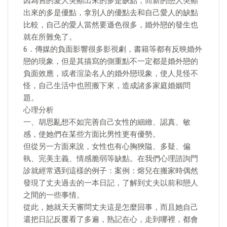
因為舊的愛人突顯出來的多是缺點，而新的戀人突顯
出來的多是優點，拿別人的優點去和自己愛人的缺點
比較，自己的愛人當然要遜色很多，婚外戀的發生也
就在所難免了。
6．傳媒的負面影響很多影視劇，書籍等都有反映婚外
戀的現象，但是其描寫的側重點不一定都是婚外戀的
負面效應，或者渲染名人的婚外戀現象，使人見怪不
怪，自己生活中也照搬下來，造成諸多家庭婚姻問
題。
心理分析
一、胡思亂想不如完善自己女性的細緻、認真、敏
感，使她們在某些方面比男性更有優勢。
但從另一方面來說，女性也有心胸狹隘、多疑、偏
執、完美主義、情感脆弱等缺點。在我們心理諮詢門
診就經常遇到這樣的例子：案例：熔兒在搬家時偶然
發現了丈夫過去的一本日記，了解到丈夫以前和戀人
之間的一些事情。
從此，她就天天審問丈夫這是怎麼回事，而且她自己
還把日記反覆看了多遍，熟記在心，走到哪裡，都會