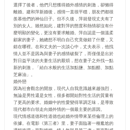
選擇了後者，他們只想獲得婚外感情的刺激，卻懶得
離婚。建和萍新婚後，感情一直很平穩，朋友們都很
羨慕他們的神仙日子。但不久後，萍就發現丈夫有了
別的女人。雖然如此，建對萍的態度和熱情卻沒有什
麼明顯的變化，更沒有要求離婚。萍自認是一個溫柔
顧家的妻子，她總想不明白自己究竟做錯了什麼，又
錯在哪裡。在和丈夫的一次談心中，丈夫表示，他找
情人並不是因為與妻子的感情破裂了，而僅僅是出於
對日益平淡的夫妻生活的厭煩，想在妻子之外找一點
新的刺激，「給白水般的生活加點鹽、加點醋、加點
芝麻油」。
婚外戀
因為社會觀念的開放，現代人自我意識越來越強烈，
無論是男性還是女性，很多都開始對性生活的質量有
了更高的要求。婚姻中的性愛變得單調乏味，是導致
現代都市白領走向婚外情的一個最主要的原因。
現代情感道德和性道德也給婚外情帶來某些倫理上的
依據。在電影《第三者》里，妻子面臨著一種尷尬的