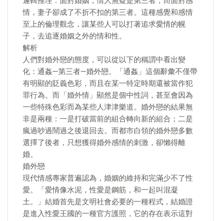
邏輯推理：面對婚姻，情人無疑是第三者；而面對感
情，妻子卻成了不折不扣的第三者。這種感覺和感情
至上的倫理觀念，讓某些人可以打著追求愛情的幌
子，去追逐婚姻之外的情和性。
解析
人們對婚外戀的態度，可以從以下的稱謂中看出變
化：通姦—第三者—婚外戀。「通姦」這個辭彙不僅帶
有明顯的貶義色彩，而且在某一特定時期還被當作犯
罪行為。而「婚外情」顯然是個中性詞，甚至會因為
一些特殊色彩而為某些人津津樂道。婚外戀的結果無
非是兩種：一是打破當前的組合轉向新的組合；二是
瘋過吵過鬧過之後退回去。而都市白領的婚外戀多數
選擇了後者，只想獲得婚外感情的刺激，卻懶得離
婚。
婚外戀
現代情感專家普遍認為，婚姻的維持和完滿少不了性
愛。「愛情像水泥，性愛是鋼筋，和一起叫混凝
土。」結婚首先是文明社會必要的一種程式，結婚證
是進入性愛王國的一種官方護照，它的存在表示這對