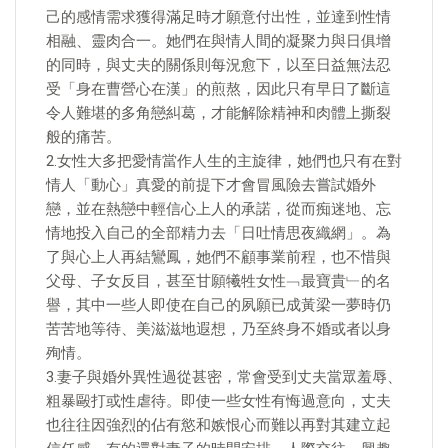
己的感情需求獲得滿足時才願意付出性，並達到性情
相融、靈肉合一。她們在與情人間的凝聚力與日俱增
的同時，與丈夫的關係則每況愈下，以至日益無法忍
受「身在曹營心在漢」的煎熬，因此只有早日了斷這
令人難堪的多角戀糾葛，才能解除精神和肉體上撕裂
般的痛苦。
2.女性大多把愛情當作人生的主旋律，她們也只有在對
情人「動心」真愛的前提下才會冒風險去嘗試婚外
戀，並在熱戀中輕信心上人的承諾，從而痴迷地、忘
情地投入自己的全部精力去「日吐情思夜織網」。為
了與心上人再結鸞鳳，她們不顧事業前程，也不惜與
父母、子女反目，甚至甘願犧牲女性﹁最寶貴﹂的名
譽，其中一些人即使在自己的夙願已成黃梁一夢時仍
苦苦地等待、美滋滋地遐想，乃至終身不婚或者以身
殉情。
3.妻子與婚外異性過從甚密，常會受到丈夫當眾羞辱、
粗暴毆打或性虐待。即使一些女性有悔過意向，丈夫
也往往因強烈的佔有慾和嫉恨心而難以再對其建立起