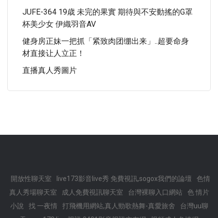
JUFE-364 19歳 未完的果實 期待與不安動搖的G罩
杯美少女 伊織羽音AV
健身房正妹一把抓「紧致肉团绷出来」..超要命身
材直接让人立正！
直播真人秀圖片
開放性聊天室
live173影音live秀 免費視訊,sogox我們的論壇
色情
真人秀場聊天室
成人免費視訊聊天室
台灣裸聊入口網站
色 情片
小說
找 一夜情
打飛機用網站,真人勁歌熱舞-真愛旅舍
台灣uu聊