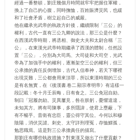
經過一番整頓，劉庄幾個月時間就牢牢把握住軍權，
換上了自己的心腹，同時撫恤，百姓賑濟災民，也緩
和了社會矛盾，樹立起自己的威嚴。
他在繼承光武帝的執政方針後，繼續限制「三公」的
權利，古代一直有三公九卿的說法，那三公是什麼？
在西漢武帝時期，將丞相、御史大夫和太尉合稱「三
公」，在東漢光武帝時期繼承了西漢的體制，任然設
置「三公」，分別為大司馬、大司徒和大司空，光武
帝為了加強手中的權利，逐漸架空三公的權利，但三
公承擔的責任反倒增加，古代人信奉神，若天下哪裡
出現災難，三公都會用來頂罪，所以東漢時期的三公
是有名無實，在《後漢書.卷二.顯宗孝明帝》有這樣一
段記載：冬十月壬辰晦，日有食之。三公免冠自劾。
制曰「冠履勿劾。災異屢見，咎在朕躬，憂懼遑遑，
未知其方。將有司陳事，多所隱諱，使君上壅蔽，下
有不暢乎。昔衛有忠臣，靈公得守其位。今何以和穆
陰陽，消伏災譴。刺史、太守詳刑理冤，存恤鰥孤，
勉思職焉。這是對三公承擔責任的描寫。
那劉庄有哪些執政措施？對東漢又做出了什麼貢獻？