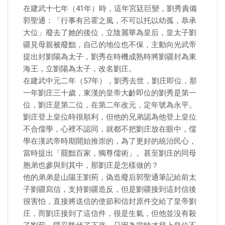
在建武十七年（41年）時，這年宮廷巨變，劉秀責備
郭聖通：「行事有呂霍之風，不可以托以幼孤，恭承
大位」廢去了她的後位，立陰麗華為皇后，皇太子劉
疆見母親被廢黜，自己的地位也不保，主動向光武帝
提出封劉陽為太子，劉秀在時機成熟時將劉疆封為東
海王，立劉陽為太子，改名劉庄。
在建武中元二年（57年），劉秀去世，劉庄即位，那
一年劉庄三十歲，東漢的皇帝大齡即位的劉秀是第一
位，劉庄是第二位，在第二年改元，定年號為永平。
劉庄登上皇位時很順利，但他的兄弟認為他登上皇位
不合儒學，心裡不認同，就都不把劉庄放在眼中，儒
學在漢武帝時期開始推崇的，為了更好的統治民心，
當時提出「罷黜百家，獨尊儒術」。甚至劉庄的同母
胞弟也參與到其中，那劉庄是怎樣做的？
他的弟弟是山陽王劉荊，偽造廢后郭聖通筆記給前太
子劉疆寫信，支持劉疆造反，但是劉疆接到這封信後
很害怕，直接將送信的使節和信封原件交給了皇帝劉
庄，而劉庄接到了這信件，很是生氣，但他並沒有殺