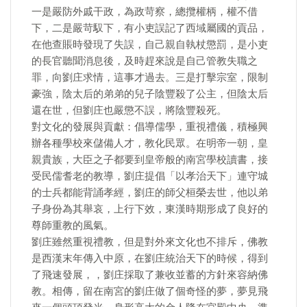
一是嚴防外戚干政，為政苛察，總攬權柄，權不借
下，二是嚴苛馭下，有小吏誤記了西域屬國的貢品，
在他查賬時發現了失誤，自己親自執杖懲罰，是小吏
的長官聽聞消息後，及時趕來說是自己管教失職之
罪，向劉庄求情，這事才過去。三是打擊宗室，限制
豪強，陰太后的弟弟的兒子陰豐殺了公主，但陰太后
還在世，但劉庄也嚴懲不誤，將陰豐殺死。
對文化的發展與貢獻：倡導儒學，重視禮儀，積極興
辦各種學校來儲備人才，教化民眾。在明帝一朝，皇
親貴族，大臣之子都要到皇帝般的南宮學校讀書，接
受民儒耆老的教導，劉庄提倡「以孝治天下」連守城
的士兵都能背誦孝經，劉庄的師父桓榮去世，他以弟
子身份為其舉哀，上行下效，東漢時期形成了良好的
尊師重教的風氣。
劉庄雖然重視禮教，但是對外來文化也不排斥，佛教
是西漢末年傳入中原，在劉庄統治天下的時候，得到
了飛速發展，，劉庄採取了兼收並蓄的方針來容納佛
教。相傳，留在南宮的劉庄做了個奇怪的夢，夢見飛