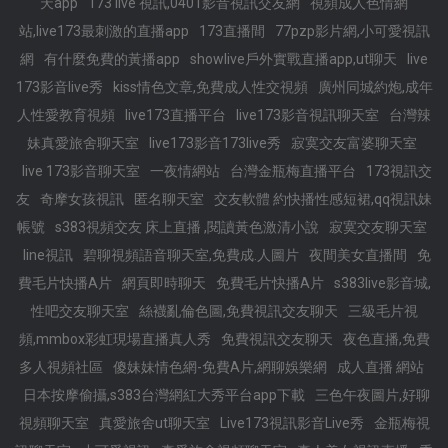
天app
173 live 視訊,0401影音視訊交友網
視頻成人色情網
站,live173最刺激的直播app
173直播間
77pzp影片網,小可愛視訊
網
有什麼免費的黃播app
showlive戶外實戰直播app,ut聊天
live
173影音live秀
kiss情色文章,免費成人性交視頻
廣州同城約炮,成年
人性愛教育視頻
live173直播平台
live173影音視訊聊天室
台灣辣
妹真愛旅舍聊天室
live173影音173live秀
寂寞交友富婆聊天室
live 173影音聊天室
一夜情網站
台灣金瓶梅直播平台
173視訊交
友
奇摩女孩視訊
匿名聊天室
交友軟體 約快播性感短裙,qq視訊妹
帳號
s383視頻交友 床上直播 ,閱讀黃色激清小說
寂寞交友聊天室
line視訊
碧聊視頻語音聊天室,免費成.人圖片
夜間美女直播間
免
費毛片快播A片
網頁即時聊天
免費毛片快播A片
s383live影音城,
性吧交友聊天室
絲襪亂倫色圖,免費視訊交友聊天
三級毛片視
頻,mmbox彩虹現場直播真人秀
免費視訊交友聊天
夜色直播,免費
多人視頻社區
傻妹妹情色網-免費A片,網聊娛樂網
成人直播 網站
日本按摩偷攝,s383台灣網紅大秀平台app下載
三色午夜圖片,好聊
視頻聊天室
真愛旅舍ut聊天室
Live173視訊影音Live秀
金瓶梅視