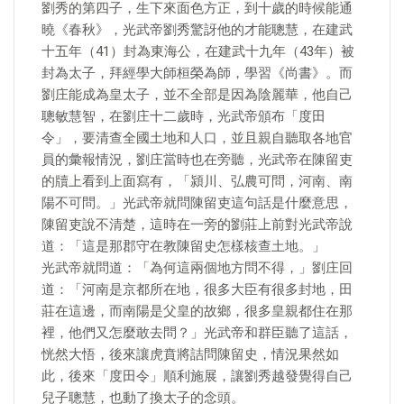
劉秀的第四子，生下來面色方正，到十歲的時候能通
曉《春秋》，光武帝劉秀驚訝他的才能聰慧，在建武
十五年（41）封為東海公，在建武十九年（43年）被
封為太子，拜經學大師桓榮為師，學習《尚書》。而
劉庄能成為皇太子，並不全部是因為陰麗華，他自己
聰敏慧智，在劉庄十二歲時，光武帝頒布「度田
令」，要清查全國土地和人口，並且親自聽取各地官
員的彙報情況，劉庄當時也在旁聽，光武帝在陳留吏
的牘上看到上面寫有，「潁川、弘農可問，河南、南
陽不可問。」光武帝就問陳留吏這句話是什麼意思，
陳留吏說不清楚，這時在一旁的劉莊上前對光武帝說
道：「這是那郡守在教陳留史怎樣核查土地。」
光武帝就問道：「為何這兩個地方問不得，」劉庄回
道：「河南是京都所在地，很多大臣有很多封地，田
莊在這邊，而南陽是父皇的故鄉，很多皇親都住在那
裡，他們又怎麼敢去問？」光武帝和群臣聽了這話，
恍然大悟，後來讓虎賁將詰問陳留史，情況果然如
此，後來「度田令」順利施展，讓劉秀越發覺得自己
兒子聰慧，也動了換太子的念頭。