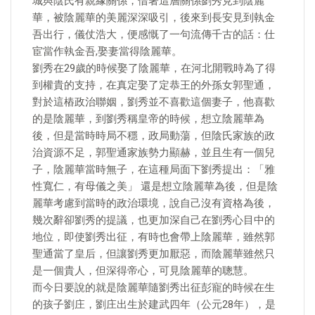
城與陰氏有親緣關係，借著這層關係劉秀見到陰麗
華，被陰麗華的美麗深深吸引，後來到長安見到執金
吾出行，儀仗浩大，便感慨了一句流傳千古的話：仕
宦當作執金吾,娶妻當得陰麗華。
劉秀在29歲的時候娶了陰麗華，在河北開戰時為了得
到權貴的支持，在真定娶了定恭王的外孫女郭聖通，
對於這樁政治聯姻，劉秀並不喜歡這個妻子，他喜歡
的是陰麗華，到劉秀稱皇帝的時候，想立陰麗華為
後，但是當時時局不穩，政局動蕩，但陰氏家族的政
治資源不足，郭聖通家族勢力顯赫，並且生有一個兒
子，陰麗華當時無子，在這種局面下劉秀提出：「雅
性寬仁，有母儀之美」 還是想立陰麗華為後，但是陰
麗華考慮到當時的政治環境，說自己沒有資格為後，
幾次辭卻劉秀的提議，也更加深自己在劉秀心目中的
地位，即使劉秀出征，有時也會帶上陰麗華，雖然郭
聖通當了皇后，但讓劉秀更加厭惡，而陰麗華雖然只
是一個貴人，但深得帝心，可見陰麗華的聰慧。
而今日要說的就是陰麗華隨劉秀出征彭寵的時候在生
的孩子劉庄，劉庄出生於建武四年（公元28年），是