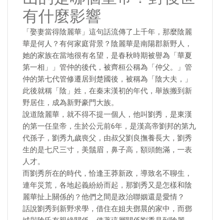
有什麼影響
「娶妻當得陰麗華」這句話流傳了上千年，那麼陰麗
華是何人？有何家庭背景？陰麗華是南陽郡新野人，
她的家族在當地很有名望，是春秋時期被譽為「華夏
第一相」」管仲的後代，被齊桓公稱為「仲父。」管
仲的第七代管修遷居到楚國後，被稱為「陰大夫，」
此後就稱「陰」姓，在秦末漢初的年代，舉族搬到新
野居住，成為新野豪門大族。
說道陰麗華，就不得不提一個人，他叫劉秀，是東漢
的第一任皇帝，生於公元前6年，是漢高帝劉邦的第九
代孫子，劉秀九歲喪父，由叔父劉良撫養長大，劉秀
生的是七尺三寸，美鬚眉，鼻子高，額頭飽滿，一表
人才。
而劉秀所在的時代，恰逢王莽新政，導致名不聊生，
連年災荒，各地起義紛紛而起，那劉秀又是怎樣和陰
麗華扯上關係的？他們之間是政治聯姻還是愛情？
話說劉秀到新野求學，借住在姐夫鄧晨的家中，而鄧