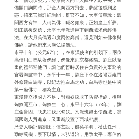
來一個頭頂發光，身形高大的金人降在宮殿中央，準
備開口詢問時，那金人向西方飛去，夢醒後感到迷
惑，招來官員詳細詢問，群官不知，大臣傅毅說：聽
聞西方有神，人稱為佛，喊名如來，正如皇上所夢。
劉庄聽後深信，永平七年派遣臣下到西域求佛經佛
法。在大月氏偶遇印度兩位高僧，還見到如來佛像與
佛經，請他們來大漢弘揚佛法。
永平十年（公元67年），在東漢使者的引領下，兩位
高僧用白馬馱著佛經，佛像來到京都洛陽。劉庄以隆
重的禮節迎他們，讓他們暫時居住在負責外交事務的
官署鴻臚寺中，永平十一年，劉庄下令在洛陽西雍門
外修建白馬寺，以紀念拖白馬之功，白馬寺也是中國
第一座佛寺，稱為主庭。
東漢建立後國力不足，對匈奴採取了防禦措施，後與
匈奴開互市，匈奴生二心，永平十六年（73年），劉
庄命竇固、耿忠征伐北匈奴。又派班超出使西域，讓
屬國送人質進京，又重新設置了西域都護。
歷史人物評價劉庄：傅玄說，肅矣孝明，杖法任刑，
勤綜萬機，察下以情，未弘道治，用致太平，專信俗