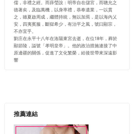
儒，非禮之經。而薛瑩說：明帝自在儲宮，而聰允之
德著矣，及臨萬機，以身率禮，恭奉遺業，一以貫
之，雖夏啟周成，繼體持統，無以加焉，是以海內乂
安，四夷賓服，斷獄希少，有治平之風，號曰顯宗，
不亦宜乎。
劉庄在永平十八年在洛陽東宮去逝，在位18年，葬於
顯節陵，謚號「孝明皇帝」。他的政治措施連接了中
原邊疆的關係，促進了文化繁榮，給後世帶來深遠影
響
推薦連結