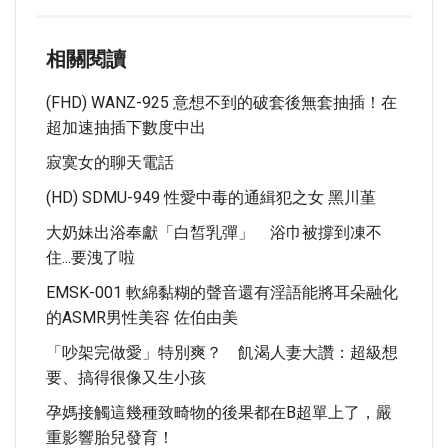
相關閱讀
(FHD) WANZ-925 意想不到的破套後無套抽插！在
超加速抽插下數度中出
寂寞女的聊天電話
(HD) SDMU-949 性愛中毒的通緝犯之女 黑川堇
大奶妹出浴奉獻「白皙乳彈」 浴巾被撐到凍不
住...要洩了啦
EMSK-001 軟綿黏糊的聲音還有淫語能將耳朵融化
的ASMR男性美容 佐伯由美
「吵架完做愛」特別爽？ 飢渴人妻大讚：超級想
要、搞得很像又生小孩
孕媽接觸這幾種致畸物的後果都在B超單上了，嚴
重影響胎兒發育！