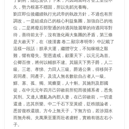
了劉荊，隱忍蟄伏了下來，只因為當時才登上皇位不
久，勢力根基不穩固，所以先韜光養晦。
劉庄即位後繼續執行光武帝的執政方針，不過也有所
調改，一是組成自己的核心利益集團，加強自己的地
位，二是將廢后郭聖通的待遇與陰麗華的待遇同等對
待，善待前太子，沒有激化兩大集團的矛盾，第三條
是大赦天下，在《後漢書.卷二.顯宗孝明帝》中記載了
這樣一段話：朕承大運，繼體守文，不知稼穡之艱
難，懼有廢失。聖恩遺戒，顧重天下，以元元為首。
公卿百僚，將何以輔朕不逮。其賜天下男子爵，人二
級。三老、孝悌、力田人三級。爵過公乘，得移與子
若同產、同產子。及流人無名數欲自占者人一級。
鰥、寡、孤、獨、篤癃粟，人十斛。其施刑及郡國
徒，在中元元年四月己卯赦前所犯而後捕系者，悉免
其刑。又邊人遭亂為內郡人妻，在己卯赦前，一切遣
還邊，恣其所樂。中二千石下至黃綬，貶秩贖論者，
悉皆復秩還贖。方今上無天子，下無方伯，若涉淵水
而無舟楫。夫萬乘至重而壯者慮輕，實賴有德左右小
子。