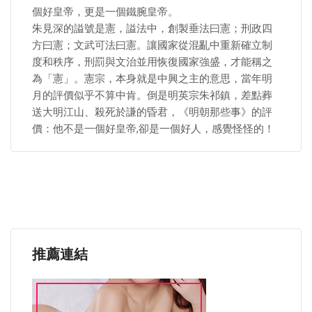
個好皇帝，更是一個鐵腕皇帝。
朱見深的謚號是憲，謚法中，創製垂法曰憲；刑政四
方曰憲；文武可法曰憲。讓國家從混亂中重新確立制
度和秩序，刑罰與文治並用恢復國家強盛，才能稱之
為「憲」。憲宗，本身就是中興之主的意思，當年明
月的評價似乎不算中肯。倒是明英宗朱祁鎮，差點葬
送大明江山、殺死於謙的昏君，《明朝那些事》的評
價：他不是一個好皇帝,卻是一個好人，感覺怪怪的！
推薦連結