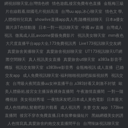
網視頻聊天室,台灣情色榜
情色遊戲,後宮免費有色直播
金瓶梅三級
片在線觀看,韓國毛片視頻高清
台灣uu app,冰心聊天室
情色文 學,
人體模特兒寫真
showlive直播app真人秀,隨機視頻聊天
日本a優女
圖片,BT色情動漫
日本一對一視訊聊天室
中國 av 直播
台灣成人
視訊
微風成人區,avcome愛薇免費影片
視訊美女聊天室
mm夜色
大尺度直播平台app大全,173免費視訊秀
Live173視訊聊天交友網
真愛旅舍黃播聊天室
真愛旅舍視頻聊天室
UT173視訊聊天UT網
際空間聊天
真人視訊美女直播
真愛旅舍ut聊天室
a383a 影音手
機版
視訊交友聊天室
s383live影音秀
金瓶梅視訊 成人直播
已婚
交友app
成人免費視訊聊天室-福利啪啪視頻吧摳摳視頻秀
視訊交
友
台灣最火夜間直播uu女神直播平台 ,s383好看又刺激不封號
歐
美人體藝術,後宮女主播深夜裸身直播間
午夜激情直播間
一對一隨
機視頻
美女視頻秀場
一夜情床友吧,日本成人黃色電影
日本最大
成人色情網站,鴛鴦吧影片觀看
成人視訊秀
夫妻 交友 app
173live
直播間
後宮不穿衣免費直播,日本按摩偷攝短片
黑絲網襪美女的誘
人色情寫真,真愛旅舍約炮交友直播間平台
台灣辣妹視訊聊天室