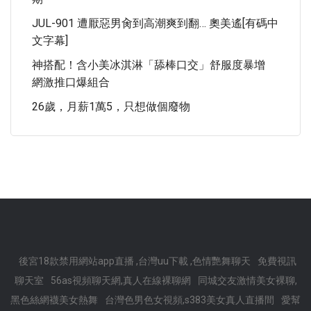
JUL-901 遭厭惡男肏到高潮爽到翻… 奧美遙[有碼中
文字幕]
神搭配！含小美冰淇淋「舔棒口交」舒服度暴增
網激推口爆組合
26歲，月薪1萬5，只想做個廢物
後宮18款禁用網站app直播 ,台灣uu下載 ,色情艷舞聊天
免費視訊
聊天室
56as視頻聊天網,真人在線裸聊網
同城交友激情美女裸聊,
黑色絲網襪美女熱舞
台灣色男色女視頻,s383美女真人直播間
愛幫