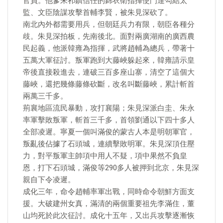
官員。他爹朱祁鎮信任的錦衣衛指揮使門達勾結太
監、文臣陰謀攻擊首輔李賢，被朱見深砍了。
南北內外都需要用兵，但朝廷兵力有限，朝臣各種分
歧。朱見深拍板，先南後北。面對兩廣湖南的廣西農
民起義，他派韓雍為指揮，武將趙輔為總兵，帶著十
五萬大軍征討。叛軍跑到大藤峽躲起來，韓雍請示皇
帝後直接殺進去，連破三百多座山寨，清空了這個大
藤峽，還把幾條藤條砍斷，改名叫斷藤峽，累計斬首
兩萬三千多。
荊襄地區流民暴動，攻打襄陽；朱見深派白圭、朱永
率軍擊敗叛軍，斬首三千多，首領劉通以下四十多人
全部凌遲。寧夏一個叫滿俊的蒙古人本是明朝軍官，
叛亂後佔據了石頭城，連續擊敗明軍。朱見深頂住壓
力，對平叛軍主帥項中用人不疑，項中果然不負皇
恩，打下石頭城，滿俊等290多人被押到北京，朱見深
親自下令凌遲。
成化三年，命令趙輔率軍出戰，同時命令朝鮮方面支
援。大破建州女真，滿清的兩個重要祖先李滿住，董
山均死於此次征討。成化十五年，又出兵攻擊逐漸恢