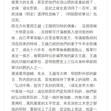
復實力的女真，甚至把他們在深山裡的老巢給燒了，
史稱「成化犁庭」，從此之後女真消停了一百年。當
然清修《明史》選擇性忽略了，《明朝那些事兒》也
沒寫。
西北方向重用王越（王陽明兒時的偶像），這貨堪稱
「大明霍去病」，在韃靼可汗滿都魯入侵河套的時
候，自己率軍長驅八百里攻擊其後方。等滿都魯得到
消息回來的時候，王越已經把他們的妻子牛羊全部擄
走了。成化十六年冬，他率軍偷偷翻過陰山，孤軍行
進近一個月，偷襲當時位於威寧海的蒙古王庭。王越
因此功被封威寧伯，是明朝歷史上三位出身科舉卻因
軍功封爵的人之一。
通過重用趙輔、朱永、王越等大將，明朝對外部的蒙
古，對內部的女真、苗瑤都保持了軍事上的強勢，為
「弘治中興」提供了良好的環境。《成化皇帝大傳》
中最後一句話：成化朝君臣們是預測不到的，他們留
給弘治朝君臣的，乃是一個外無強敵，內無大敵，百
業興旺，萬民樂業的太平世道。朱見深把土木堡之變
後的明朝，重新扶上了正軌，從這點上來說，他是一