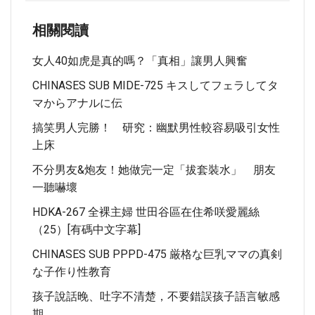
相關閱讀
女人40如虎是真的嗎？「真相」讓男人興奮
CHINASES SUB MIDE-725 キスしてフェラしてタ
マからアナルに伝
搞笑男人完勝！ 研究：幽默男性較容易吸引女性
上床
不分男友&炮友！她做完一定「拔套裝水」 朋友
一聽嚇壞
HDKA-267 全裸主婦 世田谷區在住希咲愛麗絲
（25）[有碼中文字幕]
CHINASES SUB PPPD-475 厳格な巨乳ママの真剣
な子作り性教育
孩子說話晚、吐字不清楚，不要錯誤孩子語言敏感
期