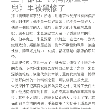
兒》里被黑慘了
拜《明朝那些事兒》所賜，明憲宗朱見深只有兩個評
價：阿姨控：他不是一個好皇帝，也不是一個好人，
他是一個軟弱的人。誠然，寵愛大他十九歲的萬貴
妃，還有口吃，朱見深給世人留下了昏庸軟弱的印
象。但事實上，朱見深是一代雄主，在位23年，對內
鐵腕政治，殘酷鎮壓起義，對外不斷發動戰爭，無論
性格、脾氣還是能力、功績，都堪稱是山寨版的漢武
帝。
見深即位後，立即平反了于謙冤獄，恢復了于謙之子
的官職。明代宗朱祁鈺曾廢掉自己的太子之位，朱見
深以德報怨，恢復代宗的帝號，重修代宗陵寢，博得
了朝野內外的一片稱頌之聲，可以稱得上很大度。
朱見深除了把萬宮女提拔為貴妃之外，還幹了幾件大
事：他把從遼東到甘肅共九名沒真本事的軍事高官撤
換，其中不乏總兵，副總兵級別的人，換上了在北京
保衛戰里立功的將領，重新啟用了大批受于謙牽連的