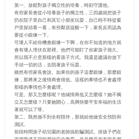
第一、放鬆對孩子獨立性的培養，時刻守護他。
有些家長會從小培養孩子的獨立性，三四歲就把孩子
扔在院子里自己和其它小朋友玩耍，自己時不時從窗
戶里探頭看一看，有些鄰居提醒一下，家長反而認為
要從小鍛煉一下。
可壞人不給你機會鍛煉一下啊，在你不知道的地方就
會有壞人埋伏在那裡。他們可能盯了你家孩子很久。
所以我不介意那樣的看孩子方式。我還是建議你放下
手頭一切的活，去陪著孩子玩耍。
雖然有些家長會說。如果你的孩子這麼鍛煉，那麼鍛
煉，那將來之後情商會很低。這樣的事情也不會處理
那樣的事情也不會處理。
可是。那又怎麼樣呢？他城情商低又怎麼樣？她不獨
立又怎麼樣？只要她開心，高興快樂平安幸福的生活
著就可以了呀。
第二、既然做不到全程陪伴，那就給他做安全預防和
測試。
前段時間孩子幼兒園的老師搞欺騙測試。掛孩子們在