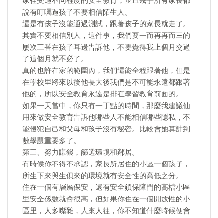
家裡受過不同程度的安全教育，並且幾乎所有家長都
說有叮囑過孩子不要相信陌生人。
還是有孩子沒能通過測試，跟著孩子的家長就走了。
其實不要相信別人，這件事，我們要一而再再而三的
屢次三番在孩子耳邊告訴他，不要覺得我上個月交過
了這個月就不必了。
真的也許在家的範圍內，我們還能全程跟著他，但是
在學校里將來以後他長大後我們是不可能永遠都跟著
他的，所以安全教育永遠是排在學習教育前面的。
如果一天當中，你只有一丁點的時間，那麼我建議仙
用來做安全教育告訴他哪些人不能相信哪些隱私，不
能侵犯自己和父母和孩子沒有秘密。比較會她算計到
數學題重要多了。
第三、努力賺錢，篩選環境和鄰居。
有時候你不得不承認，家長所居住的小區一個孩子，
所生下來與生俱來的環境就有安全性的高低之分。
住在一個有層層保安，還有安全鎖保障門的高檔小區
里安全係數就會很高，但如果你住在一個開放性的小
區里，人多嘴雜，人來人往，你不知道什麼時候便會