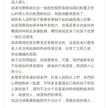
混入壞人。
或者你壓根就住在一個思想相對落後知識比較匱乏的
山村裡人民比較愚昧的話，危險係數就更高了。
雖然有人說對孩子窮養富養都不如給她情感上的愛，
但是我覺得如果有條件有能力，你還是要在你趁你有
機會的時候去多賺點錢，哪怕就就是為了給孩子改變
一個生活環境。
因為環境的差別畢竟是客觀存在的。這就是為什麼很
多人在沒有結婚的時候得過且過，在當了父母之後，
拚命賺錢的原因。
孩子這世間險惡，你那麼善良，可愛，我們做家長的
不知道如何來保護你，能做的只有謹慎，再謹慎小心
再小心。
多麼希望身邊的朋友們，社會上的陌生人們，你們的
心裡能夠多一點愛，平時多多愛護自己家的孩子和別
人家的孩子，遇到不法分子在羞羞的時候能夠挺身而
出，保護別人，保護我們的環境。
也請法律嚴厲制裁那些不法分子，震懾其他的壞人。