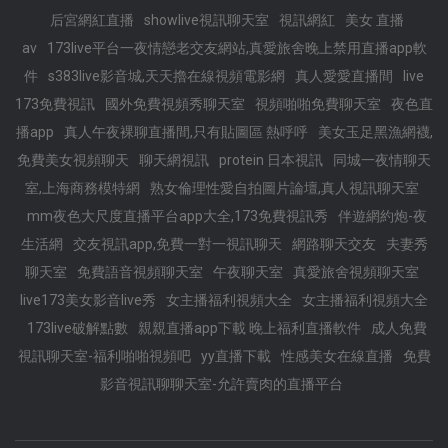
后宮網紅直播
showlive視訊聊天室
視訊網紅
美女 直播
av
173live平台一夜情戀老交友網站,真愛旅舍晚上禁用直播app軟
件
s383live影音城,天天擼在線視頻電影網
真人愛愛直播間
live
173免費視訊
國外免費視頻秀聊天室
視頻啪啪免費聊天室
夜色直
播app
真人午夜裸聊直播間,只有貼圖區 熱呼呼
美女玉足黑漁網襪,
免費美女視頻聊天
聊天網視訊
protein 日本視訊
同城一夜情聊天
室,上海商務模特網
熟女倫理性愛自拍圖片論壇,真人視訊聊天室
mm夜色大尺度直播平台app大全,173免費視訊秀
伴遊網約炮-夜
生活網
交友視訊app,免費一對一視訊聊天
網路聊天交友
夫妻秀
聊天室
免費語音視頻聊天室
午夜聊天室
真愛旅舍視頻聊天室
live173美女影音live秀
女主播福利視頻大全
女主播福利視頻大全
173live破解點數
親親直播app下載 晚上福利直播軟件
成人免費
視訊聊天室-福利啪啪視頻吧
yy直播下載
性感美女在線直播
免費
影音視訊聊聊天室-允許賣肉的直播平台