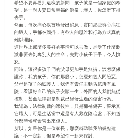
希望不要再看到這樣的新聞，孩子就是一個家庭的希
望，是一對夫妻日常幸福的源泉，壞人，你怎麼下得
去手。
然而，每次痛心疾首地發出消息，質問那些喪心病狂
的壞人，手都在顫抖，有些人的思維和行為方式真的
難以理解。
這世界上那麼多美好的事情可以去做，是受了什麼刺
激非要去剝奪別人的生命，去對小孩子下手，令人憤
怒。
同時，讓很多孩子們的父母更加手足無措，該怎麼保
護你，我的孩子。你們那麼小，怎麼知道人間險惡。
父母是孩子的監護人，我們有責任主動防範所有風
險，看護好自己的孩子安順一生，外面的人我們無從
控制，甚至法律都是制裁已經發生過的傷害行為。
我認為，法律制裁的滯後性，只是彌補傷害，警示其
它壞人，可是生活當中還是有人藏在陰暗處，不知道
什麼時候就會冒出來傷人。
所以，如果你是一位家長，那麼就聽聽我的幾點建
議：不一定對，但是希望你一起來探討。