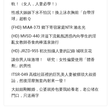
軌！（女人，人妻必學！）
性感大姊姊下水不怕沉！換上泳衣胸前「自帶浮
球」超軟Ｑ
(FHD) MIAA-373 鄉下寄宿家庭NTR 瀨名光
(HD) MVSD-440 洋溢下流氣氛誘惑內向學生的淫
亂女教師吞食肉棒溫泉旅行
(HD) JRZD-955 初次拍攝人妻的記錄 城咲京花
讓你男人味激增！ 研究：女性偏愛使用「體香
劑」的男性
ITSR-049 高檔社區裡的巨乳美人妻被猥瑣大叔搭
訕，然後淫靡無套內射來一發！
大姑姐剛離婚，公婆就拎包要我給養老，老公堵在
門口，只送兩字