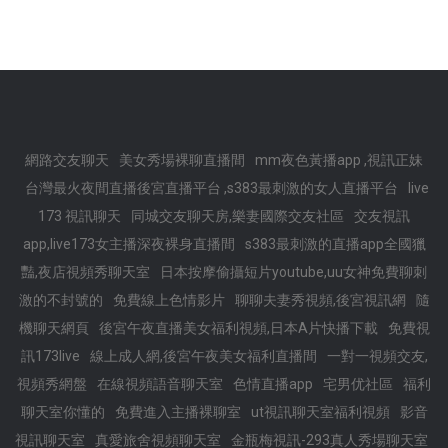
網路交友聊天
美女秀場裸聊直播間
mm夜色黃播app ,視訊正妹
台灣最火夜間直播後宮直播平台 ,s383最刺激的女人直播平台
live
173 視訊聊天
同城交友聊天房,樂妻國際交友社區
交友視訊
app,live173女主播深夜裸身直播間
s383最刺激的直播app全國獵
豔,夜店視頻秀聊天室
日本按摩偷攝短片youtube,uu女神免費聊刺
激的不封號的
免費線上色情影片
聊聊夫妻秀視頻,後宮視訊網
隨
機聊天網頁
後宮午夜直播美女福利視頻,日本A片快播下載
免費視
訊173live
線上成人網,後宮午夜美女福利直播間
一對一視頻交友,
視頻秀網盤
在線視頻語音聊天室
色情直播app
宅男优社區
福利
聊天室你懂的
免費進入主播裸聊室
ut視訊聊天室福利視頻
影音
視訊聊天室
真愛旅舍視頻聊天室
金瓶梅視訊-293真人秀場聊天室