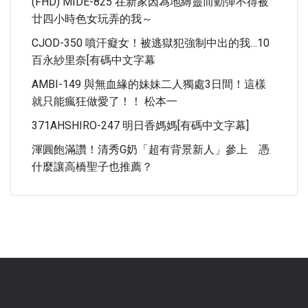
(FHD) MIDE-825 在新家因為地縛靈而動彈不得被
廿四小時色女玩弄的我～
CJOD-350 噴汗癡女！被逃獄犯強制中出的我…10
百永紗里奈[有碼中文字幕
AMBI-149 與無血緣的妹妹二人獨處3日間！這樣
就只能瘋狂做愛了！！ 松本一
371AHSHIRO-247 明日香媽媽[有碼中文字幕]
渾圓飽滿讚！清秀G奶「超有背景新人」參上 憑
什麼讓高橋聖子也推薦？