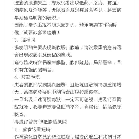
腫瘤的潰爛失血，導致患者出現低熱、乏力、貧血、
消瘦以及浮腫等，尤以貧血及消瘦最為多見，是該病
早期極為明顯的表現。
因此，當你出現不明原因乏力、體重明顯下降的時
候，就要敲響警鐘嘍！
3、腸梗阻
腸梗阻的主要表現為腹脹、腹痛，情況嚴重的患者還
會出現絞痛以及便秘的癥狀。
進行體檢時容易產生腸型、腹部隆起。局部壓痛，且
伴有亢強的腸鳴音。
4、腹部包塊
患者的腹部易觸摸到腫塊，且腫塊隨著病情加重而增
大，當疾病發展到中期時會出現按壓疼痛。
一旦出現上述可疑癥狀，一定不可忽視，應及時至醫
院就診，必要時需要做肛門指診、直腸鏡、結腸鏡等
檢查。
養成好習慣 降低腸癌風險
1、 飲食適量適時
作為消化道常見的惡性腫瘤，腸癌的發生和我們日常