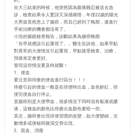
葯。
在大三結束的時候，他突然因為腹痛難忍被送去急
診，檢查結果令人驚訝又深感痛惜，年僅22歲的陽光
大男孩竟然患上了腸癌，而且已經到了晚期，連進行
手術治療的機會都沒有了。
小浩的腸鏡檢查報告，診斷結果為腸癌晚期
「你早就應該引起重視了。」醫生告訴他，如果早點
對異常的大便情況引起重視，早點接受檢查、治療，
預後肯定會更好。
發現這些情況要及時就醫！
1、便血
要注意與痔瘡的便血進行區分！！！
痔瘡引起的便血一般是在排便時出血，血色鮮紅，排
便完便血自行停止。
直腸癌則是大便帶血，很多情況下同時混有黏液或膿
液，這種血的顏色比痔瘡出血顏色要暗一些。
其次，腸癌會出現排便習慣的改變，如大便變細，次
數增多或便秘與腹瀉交替出現。
2、貧血、消瘦