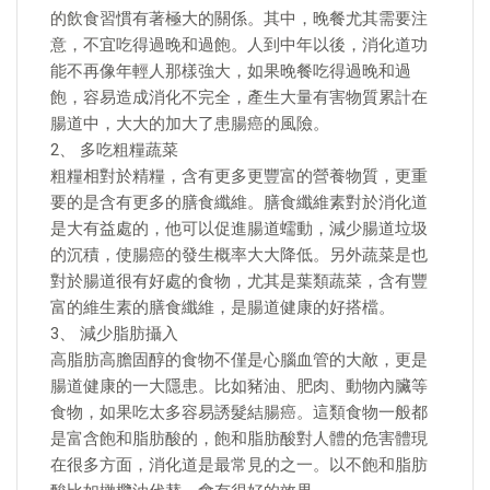
的飲食習慣有著極大的關係。其中，晚餐尤其需要注
意，不宜吃得過晚和過飽。人到中年以後，消化道功
能不再像年輕人那樣強大，如果晚餐吃得過晚和過
飽，容易造成消化不完全，產生大量有害物質累計在
腸道中，大大的加大了患腸癌的風險。
2、 多吃粗糧蔬菜
粗糧相對於精糧，含有更多更豐富的營養物質，更重
要的是含有更多的膳食纖維。膳食纖維素對於消化道
是大有益處的，他可以促進腸道蠕動，減少腸道垃圾
的沉積，使腸癌的發生概率大大降低。另外蔬菜是也
對於腸道很有好處的食物，尤其是葉類蔬菜，含有豐
富的維生素的膳食纖維，是腸道健康的好搭檔。
3、 減少脂肪攝入
高脂肪高膽固醇的食物不僅是心腦血管的大敵，更是
腸道健康的一大隱患。比如豬油、肥肉、動物內臟等
食物，如果吃太多容易誘髮結腸癌。這類食物一般都
是富含飽和脂肪酸的，飽和脂肪酸對人體的危害體現
在很多方面，消化道是最常見的之一。以不飽和脂肪