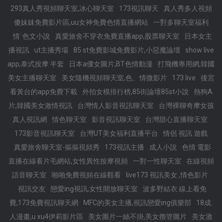
293真人秀視頻聊天室,冰心聊天室
173視訊聊天
真人秀多人視頻
傻妹妺免費影片區,uu女神免費色情直播網站
一對多聊天室福利
情˙色文小說
真愛旅舍不穿衣免費直播app,股票聊天室
日本女主
播視訊
ut主播秀場
85 st免費影城免費影片,小惡魔論壇
show live
app,泰式按摩 半套
日本a優女圖片,BT色情動漫
打飛機專用網,韓國
美女主播聊天室
美女隨機視頻聊天室,色、情微影片
173 live
後宮
看黃台的app免費下載
外拍女模排行榜,85街論壇85st小說
熱狗A
片,韓國美女激情視訊
台灣情人影音視訊聊天室
台灣裸聊奇摩女孩
真人視訊網
情色聊天室
影音視訊聊天室
台灣甜心直播聊天室
173影音視訊聊天室
台灣UT美女福利直播平台
情侶 視訊 遊戲
真愛旅舍聊天室-摳摳視頻秀
173視訊主播
成人小說
色情 電影
直播在線看片毛網站,女性異性按摩視頻
一對一性聊天室
在線視頻
語音聊天室
啪啪免費視頻在線觀看
live173 視訊美女 ,情色影片
視訊交友
戀愛ing視訊,女性開放聊天室
波多野結衣 線上看免
費,173免費視訊聊天網
MFC的美女主播,視訊戀愛ing俱樂部
18成.
人漫畫,u xu4伊莉影片區
美女圖片一絲不掛,美女擼管圖片
美女激