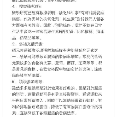
酸比如橄欖油代替，會有很好的效果。
4、 按需補充維E
醫學研究已經有數據表明，缺乏維生素E有可能誘髮結
腸癌。作為天然的抗氧化劑，維生素E對於我們人體各
方面都有著益處。因此，預防腸癌，我們不妨在日常
生活中多吃一些富含維生素E的食物，比如核桃、海產
品、奶製品等等。
5、 多補充硒元素
硒元素是被廣泛證明的和癌症有密切關係的元素之
一，缺硒可能導致直腸癌的發病率增加。常見的含硒
元素較多的食物有大蒜、蘆筍、蘑菇、芝麻等等，都
是常見的食物，在飲食搭配中增加它們的比例，遠離
腸癌發生的風險。
6、 積极參加運動
雖然多多運動總是對於健康有好處的，但是對於腸癌
的預防，適量運動可是有著直接影響的。通過運動來
平衡日常飲食攝入，同時可以幫助腸道進行蠕動，有
利於排泄物通過腸道，降低了有害物質在腸道中的積
累，直接降低了各種腸癌的發病幾率。