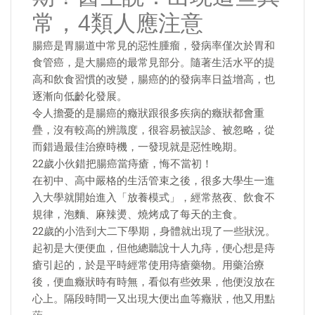
常，4類人應注意
腸癌是胃腸道中常見的惡性腫瘤，發病率僅次於胃和
食管癌，是大腸癌的最常見部分。隨著生活水平的提
高和飲食習慣的改變，腸癌的的發病率日益增高，也
逐漸向低齡化發展。
令人擔憂的是腸癌的癥狀跟很多疾病的癥狀都會重
疊，沒有較高的辨識度，很容易被誤診、被忽略，從
而錯過最佳治療時機，一發現就是惡性晚期。
22歲小伙錯把腸癌當痔瘡，悔不當初！
在初中、高中嚴格的生活管束之後，很多大學生一進
入大學就開始進入「放養模式」，經常熬夜、飲食不
規律，泡麵、麻辣燙、燒烤成了每天的主食。
22歲的小浩到大二下學期，身體就出現了一些狀況。
起初是大便便血，但他總聽說十人九痔，便心想是痔
瘡引起的，於是平時經常使用痔瘡藥物。用藥治療
後，便血癥狀時有時無，看似有些效果，他便沒放在
心上。隔段時間一又出現大便出血等癥狀，他又用點