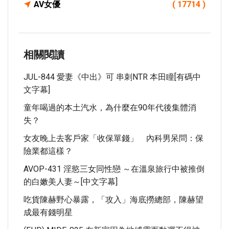
AV女優
( 17714 )
相關閱讀
JUL-844 愛妻《中出》可 串刺NTR 本田瞳[有碼中
文字幕]
童年喝過的本土汽水，為什麼在90年代後集體消
失？
女友晚上去客戶家「收保單錢」 內科男呆問：保
險業都這樣？
AVOP-431 淫慾三女同性戀 ～在溫泉旅行中被推倒
的白嫩美人妻～[中文字幕]
吃貨陳赫野心暴露，「攻入」海底撈總部，陳赫望
成最有錢明星