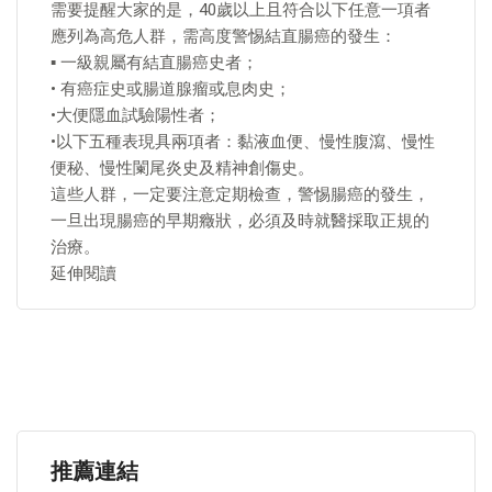
需要提醒大家的是，40歲以上且符合以下任意一項者
應列為高危人群，需高度警惕結直腸癌的發生：
▪ 一級親屬有結直腸癌史者；
• 有癌症史或腸道腺瘤或息肉史；
•大便隱血試驗陽性者；
•以下五種表現具兩項者：黏液血便、慢性腹瀉、慢性
便秘、慢性闌尾炎史及精神創傷史。
這些人群，一定要注意定期檢查，警惕腸癌的發生，
一旦出現腸癌的早期癥狀，必須及時就醫採取正規的
治療。
延伸閱讀
推薦連結