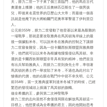
天，腓力二世一下子來了個三喜臨門，他的馬在古代
奧運會上獲勝；他的王后奧林匹亞斯生了一個男孩
兒，即後來名震世界的亞歷山大大帝；而最後一個喜
訊就是他麾下的大將帕爾門尼奧率軍擊退了伊利里亞
人。
公元前355年，腓力二世發動了他登基以來最為艱難的
一場戰爭，那就是要攻取雅典在馬其頓海岸線上的最
後一個據點米冬。可以說米冬在雅典的控制之下讓腓
力二世寢食難安，因為一但卡爾西狄斯聯盟與雅典聯
手，他們就可以以米冬為根據地慢慢侵佔馬其頓。幸
運的是卡爾西狄斯聯盟非常具有契約精神，他們並沒
有出兵幫助雅典人，而腓力二世則身先士卒，率領著
馬其頓的勇士們一舉攻陷了米冬，不過也為此付出了
慘痛的代價，他的右眼在戰鬥中中箭不幸失明。公元
前354年，當一支雅典援軍到達米冬城下的時候，已經
驚恐的發現城頭上插滿了馬其頓的旗幟。
做全希臘的王，參與第二次神聖戰爭
腓力二世的志向當然不會僅僅局限在解放馬其頓這一
目標上，他想要成為全希臘的君主，因此他開始思考