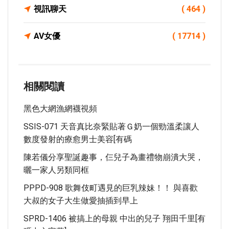
視訊聊天
( 464 )
AV女優
( 17714 )
相關閱讀
黑色大網漁網襪視頻
SSIS-071 天音真比奈緊貼著Ｇ奶一個勁溫柔讓人
數度發射的療愈男士美容[有碼
陳若儀分享聖誕趣事，仨兒子為畫禮物崩潰大哭，
曬一家人另類同框
PPPD-908 歌舞伎町遇見的巨乳辣妹！！ 與喜歡
大叔的女子大生做愛抽插到早上
SPRD-1406 被搞上的母親 中出的兒子 翔田千里[有