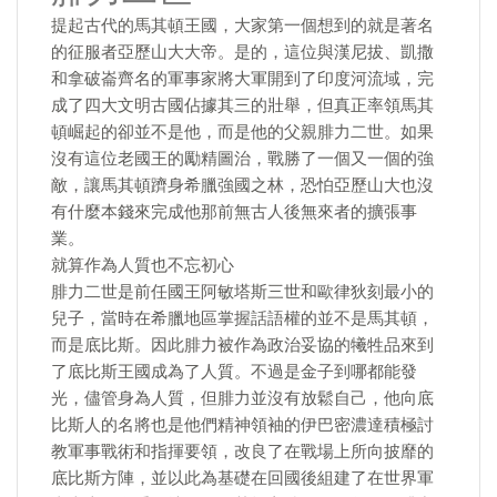
提起古代的馬其頓王國，大家第一個想到的就是著名
的征服者亞歷山大大帝。是的，這位與漢尼拔、凱撒
和拿破崙齊名的軍事家將大軍開到了印度河流域，完
成了四大文明古國佔據其三的壯舉，但真正率領馬其
頓崛起的卻並不是他，而是他的父親腓力二世。如果
沒有這位老國王的勵精圖治，戰勝了一個又一個的強
敵，讓馬其頓躋身希臘強國之林，恐怕亞歷山大也沒
有什麼本錢來完成他那前無古人後無來者的擴張事
業。
就算作為人質也不忘初心
腓力二世是前任國王阿敏塔斯三世和歐律狄刻最小的
兒子，當時在希臘地區掌握話語權的並不是馬其頓，
而是底比斯。因此腓力被作為政治妥協的犧牲品來到
了底比斯王國成為了人質。不過是金子到哪都能發
光，儘管身為人質，但腓力並沒有放鬆自己，他向底
比斯人的名將也是他們精神領袖的伊巴密濃達積極討
教軍事戰術和指揮要領，改良了在戰場上所向披靡的
底比斯方陣，並以此為基礎在回國後組建了在世界軍