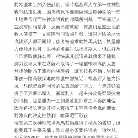
對希臘本土的入侵計劃。當時福基斯人在第一次神聖
戰爭結束以後，因為將原本要獻給阿波羅神諭的一些
土地世俗化而被神諭附近的邦國所制裁，而福基斯人
並沒有回頭是岸，反而將錯就錯，乾脆用這些土地的
收入僱傭了一支軍隊對同盟國作戰，讓同盟國的老大
底比斯人鎩羽而歸，後者被迫求助於馬其頓，於是腓
力便順水推舟，以神的名義討伐福基斯人，也正好為
自己博取個好名聲。很快馬其頓這邊就傳來了捷報，
腓力親率大軍在塞薩利取得了一場酣暢淋漓的大勝，
然後他賄賂了雅典的領導者，讓其按兵不動，馬其頓
軍便一路高歌猛進向希臘中部挺近，福基斯人無力抵
抗，只能把近鄰同盟的位置讓給了腓力。而馬其頓被
授予了與底比斯人、塞薩利人一起主持皮提亞競技會
的特權，這是腓力一直朝思暮想卻求之不得的地位，
因為這標誌著馬其頓人獲得了主宰整個希臘的機會。
對雅典的決定性勝利：喀羅尼亞戰役
儘管第二次神聖戰爭為馬其頓贏得了極高的名望，但
想要真正主宰希臘，雅典是必須要跨過的一道坎兒。
公元前339年，腓力的軍隊曾經將拜占庭圍得水泄不