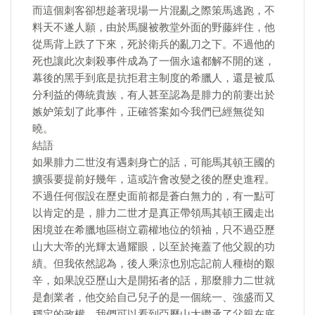
而這個刺客卻想趁著現場一片混亂之際策馬逃跑，不
料天不遂人願，由於馬腿被教堂外面的野藤絆住，他
從馬背上跌了下來，死於衛兵的亂刀之下。不過他的
死也讓此次刺殺事件成為了一個永遠都解不開的迷，
幕後的黑手到底是抗拒君主制度的希臘人，還是被瓜
分利益的傳統貴族，有人甚至認為是腓力的前妻出於
嫉妒策划了此事件，正確答案如今我們已經無從知
曉。
結語
如果腓力二世沒有遇刺身亡的話，可能馬其頓王國的
擴張要提前好幾年，這或許會改變之後的歷史進程。
不過任何假設在歷史面前都是蒼白無力的，有一點可
以肯定的是，腓力二世才是真正帶領馬其頓王國走出
困境並在希臘地區樹立霸權地位的領袖，只不過亞歷
山大大帝的光輝太過耀眼，以至於掩蓋了他父親的功
績。但我依然認為，後人乘涼也別忘記前人種樹的艱
辛，如果說亞歷山大是開拓者的話，那麼腓力二世就
是創業者，他交給自己兒子的是一個統一、強盛而又
穩定的政權。我們可以看到亞歷山大繼承了父親在底