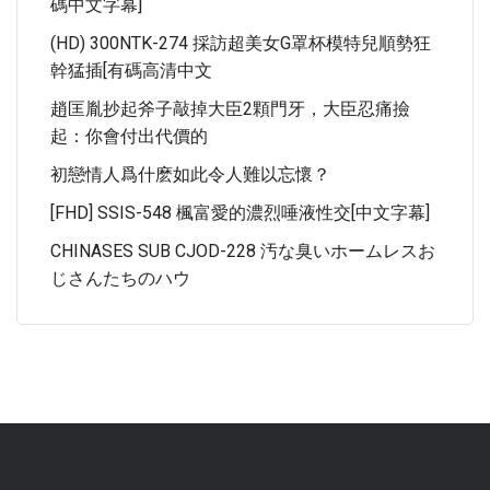
碼中文字幕]
(HD) 300NTK-274 採訪超美女G罩杯模特兒順勢狂
幹猛插[有碼高清中文
趙匡胤抄起斧子敲掉大臣2顆門牙，大臣忍痛撿
起：你會付出代價的
初戀情人爲什麽如此令人難以忘懷？
[FHD] SSIS-548 楓富愛的濃烈唾液性交[中文字幕]
CHINASES SUB CJOD-228 汚な臭いホームレスお
じさんたちのハウ