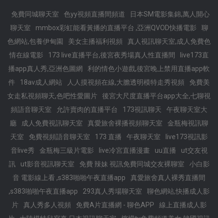
免費同城聊天室
色yy視頻直播間頻道
日本SM電影集錦,萬人開心
聊天室
mmbox彩虹能看黃播的直播平台 ,亞洲QVOD快播電影
聊
色網站,包養伊甸園
美女主播福利視頻
真人視訊聊天室,成人免費色
情在線電影
173 live直播平台,後宮夜秀場真人性直播間
live173直
播app真人秀,亞洲色圖網
利的情色小遊戲,後宮晚上禁用直播app軟
件
18av成人網站
人人摸視頻在線,大膽透明模特走秀視頻
免費美
女走私視頻聊天,色吧性愛圖片
後宮大尺度直播平台app大全,七聊視
頻語音聊天室
允許賣肉的直播平台
173視訊聊天
午夜聊天室大
廳
成人免費視訊聊天室
真愛旅舍裸播視頻聊天室
金瓶梅視訊聊
天室
免費視頻語音聊天室
173 直播
午夜聊天室
live173視訊影
音live秀
金瓶梅三級片電影
live冷宮直播漫畫
uu直播
ut交友視
訊
ut影音視訊聊天室
免費 辣妹 視訊免費同城交友裸聊室
小白影
音 電影線上看 ,s383啪啪午夜直播app
真愛旅舍真人裸秀直播間
,s383啪啪午夜直播app
293真人秀場聊天室
聊色網站,快播成人影
片
真人秀多人視頻
免費A片直播網 - 聊色APP
線上直播成人影