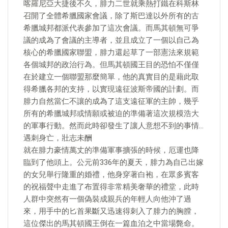
喀羅尼亞大捷後不久，腓力二世就乘熱打鐵在科斯林
召開了全體希臘國家會議，除了斯巴達以外所有的古
希臘城邦都派代表參加了這次會議。而馬其頓無可爭
議的成為了會議的主導者，並且成立了一個以自己為
核心的希臘國家聯盟，腓力還起草了一部憲法來規範
各個城邦的政治行為。但馬其頓國王目的恐怕不僅僅
在於建立一個聯盟那麼簡單，他的真實目的是藉此取
得希臘各邦的支持，以實現遠征波斯帝國的計劃。而
腓力自然當仁不讓的成為了這支遠征軍的主帥，幾乎
所有的希臘城邦或情願或被迫的準備著這次規模浩大
的軍事行動。然而此時卻發生了讓人意想不到的事情…
遇刺身亡，壯志未酬
就在腓力豪情萬丈的準備軍事擴張的時候，厄運也降
臨到了他頭上。公元前336年的夏天，腓力為自己出嫁
的女兒舉行隆重的婚禮，他身穿著白袍，在眾多賓客
的祝福聲中走進了布置得非常精美奢華的禮堂，此時
人群中突然有一個偽裝成親兵的年輕人向他沖了過
來，用手中的匕首果斷又迅速得刺入了腓力的胸膛，
這位傑出的馬其頓國王倒在一篇血泊之中當場斃命。