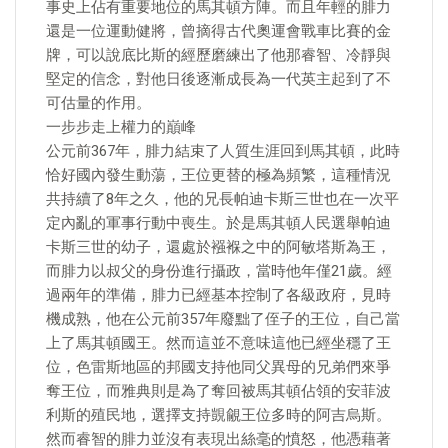
事史上佔有重要地位的馬其頓方陣。而且年輕的腓力
還是一位運動健將，曾摘得古代奧運會戰車比賽的金
牌，可以說底比斯的經歷磨練出了他那睿智、冷靜與
堅定的信念，對他日後逐漸成長為一代英主起到了不
可估量的作用。
一步步走上權力的巔峰
公元前367年，腓力結束了人質生涯回到馬其頓，此時
恰好國內發生動蕩，王位更替的極為頻繁，這種情況
共持續了8年之久，他的兄長帕迪卡斯三世也在一次平
定內亂的軍事行動中喪生。於是馬其頓人民選舉帕迪
卡斯三世的幼子，還處於襁褓之中的阿敏塔斯為王，
而腓力以叔父的身份進行攝政，當時他年僅21歲。經
過兩年的準備，腓力已經基本控制了各級政府，見時
機成熟，他在公元前357年廢黜了侄子的王位，自己當
上了馬其頓國王。然而這並不意味這他已經坐穩了王
位，色雷斯地區的邦國支持他同父異母的兄弟們來爭
奪王位，而雅典則是為了奪回被馬其頓佔領的安菲波
利斯的殖民地，選擇支持覬覦王位多時的阿吉烏斯。
然而睿智的腓力並沒有表現出絲毫的憤怒，他憑藉著