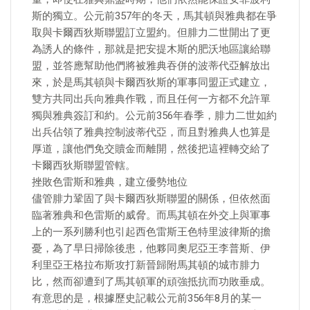
斯的獨立。公元前357年的冬天，馬其頓與雅典都在爭
取與卡爾西狄斯聯盟訂立盟約。但腓力二世開出了更
為誘人的條件，那就是把安提木斯的肥沃地區讓給聯
盟，並答應幫助他們將被雅典吞併的波蒂代亞解放出
來，於是馬其頓與卡爾西狄斯的軍事同盟正式建立，
雙方共同出兵向雅典作戰，而且任何一方都不允許單
獨與雅典簽訂和約。公元前356年春季，腓力二世如約
出兵佔領了雅典控制波蒂代亞，而且對雅典人也算是
厚道，讓他們免交贖金而離開，然後把這裡轉交給了
卡爾西狄斯聯盟管轄。
挫敗色雷斯和雅典，建立優勢地位
儘管腓力鞏固了與卡爾西狄斯聯盟的關係，但依然面
臨著雅典和色雷斯的威脅。而馬其頓在外交上與軍事
上的一系列勝利也引起西色雷斯王色特里波律斯的擔
憂，為了早日掃除後患，他夥同奧尼亞王李普斯、伊
利里亞王格拉布斯攻打新晉歸附馬其頓的城市腓力
比，然而卻遭到了馬其頓軍的頑強抵抗而功敗垂成。
有意思的是，根據歷史記載公元前356年8月的某一