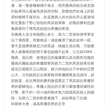
通，連一隻蒼蠅都飛不進去，然而雅典的統治者意識
到如果拜占庭被馬其頓所控制，那麼他們在海上的貿
易特權將不復存在，於是雅典人的水師在拜占庭海域
附近重創了野心勃勃的馬其頓軍隊，此戰的勝利也讓
雅典看到了將馬其頓趕出希臘的希望。
但雅典人並沒有能開心多久，腓力二世很快便率軍攻
佔了弗西斯，而雅典這一邊就像泄了氣的皮球一樣，
要不是德摩斯梯尼力排眾議，積極主張抗戰，可能雅
典人連像樣的防禦力量也組織不起來。公元前338年，
雅典、底比斯、彼俄提亞的僱傭軍以及伯羅奔尼撒的
幾個兵團組成的希臘聯軍與腓力二世的馬其頓軍在喀
羅尼亞展開天王山戰役，腓力和他的兒子年輕的亞歷
山大，分別統帥左右兩軍殺得希臘聯軍血流成河，節
節敗退，此次輝煌的勝利徹底奠定了馬其頓在希臘世
界的霸權地位，希臘人抵抗的主要力量慘遭毀滅性的
打擊。剩下的一些小城邦根本無力抵擋馬其頓人的鐵
蹄，在腓力二世的軟硬兼施下，紛紛舉起了白旗。
科斯林大會，成為希臘世界的主宰