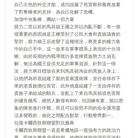
自己出色的外交才能，成功說服了色雷斯和雅典放棄
了對奪權者的支持，為自己化解了危機。
加強中央集權，團結一切力量
腓力二世以前的馬其頓王國之所以內亂不斷，有一個
很重要的原因就是王權受到了公民大會和貴族議會的
掣肘，腓力稱王后改變了這種情況，將更多的權力集
中的自己手中。這一改革在軍事體系上表現的十分清
晰。由於長期的內戰導致許多老牌貴族勢力土崩瓦
解，無法為國王提供充足的軍事資源。針對這一情
況，腓力將目標放在來到馬其頓淘金的異族人身上，
以他們為班底組建了新的皇家護衛隊，並任命倖存下
來的老貴族擔任長官。此外他還組建了一支由倖存的
貴族子弟組成的騎兵，並配上了來自馬其頓或色雷斯
的優良種馬，雖然人數僅有800，但訓練有素，能以密
集的隊形進行作戰，而且可以按照不同的命令運用靈
活多變戰術，彼此之間配合默契，行動整齊劃一。
拉攏卡爾西狄斯聯盟對抗雅典
卡爾西狄斯聯盟一直是希臘地區一股強有力的政治力
量，即使在雅典鼎盛時期，他們依然能保證安菲波利