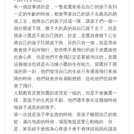
有一個故事講的是，一隻老鷹爸爸在自己的孩子長到
一定的年齡的時候，都會帶著自己的孩子去最高的懸
崖上去，他將自己的孩子排成一隊，讓孩子們一個一
個往懸崖下跳，膽子大的真的就自己跳下去了，但是
很多小鷹是不敢自己跳的，於是，老鷹就會狠下心去
將自己的孩子往懸崖下推，目的只有一個，就是用命
教會孩子如何飛行，那些學不會飛行的孩子老鷹雖然
也會心疼，但是他們不會飛註定是要被淘汰的，老鷹
這種做法也就是在冶煉小鷹的生存能力。當鷹掉下懸
崖的那一刻，他們發現自己的生命只有通過飛行來保
障的時候，他們就會拚命扇動翅膀，從此他們也就學
會了飛行。
​人類教育其實與鷹的道理是一樣的，但是不會像鷹一
樣，置孩子的生死於不顧。他們通常會在這幾個時候
做孩子成長的助推手。
第一次就是孩子學走路的時候。當孩子離開自己的搖
籃，邁向地面的時候，場面無疑是驚心動魄的，但
是，家長絕不會因為心疼孩子會不會摔跤就因此讓孩