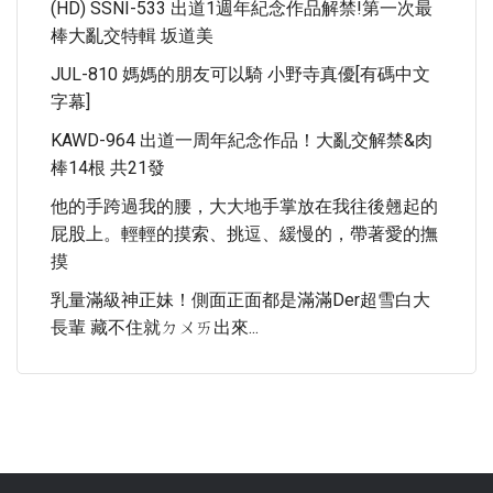
(HD) SSNI-533 出道1週年紀念作品解禁!第一次最
棒大亂交特輯 坂道美
JUL-810 媽媽的朋友可以騎 小野寺真優[有碼中文
字幕]
KAWD-964 出道一周年紀念作品！大亂交解禁&肉
棒14根 共21發
他的手跨過我的腰，大大地手掌放在我往後翹起的
屁股上。輕輕的摸索、挑逗、緩慢的，帶著愛的撫
摸
乳量滿級神正妹！側面正面都是滿滿der超雪白大
長輩 藏不住就ㄉㄨㄞ出來...