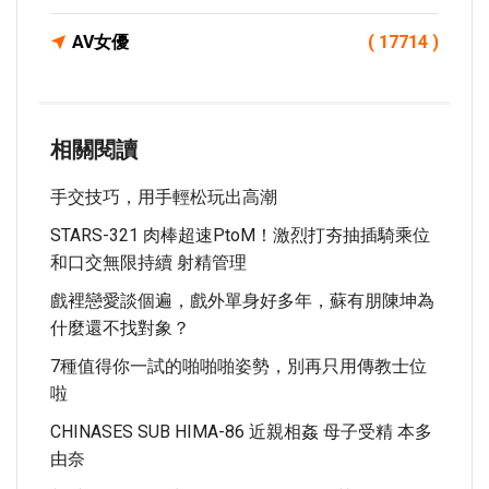
AV女優
( 17714 )
相關閱讀
手交技巧，用手輕松玩出高潮
STARS-321 肉棒超速PtoM！激烈打夯抽插騎乘位
和口交無限持續 射精管理
戲裡戀愛談個遍，戲外單身好多年，蘇有朋陳坤為
什麼還不找對象？
7種值得你一試的啪啪啪姿勢，別再只用傳教士位
啦
CHINASES SUB HIMA-86 近親相姦 母子受精 本多
由奈