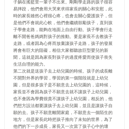
子躺在搖籃里一輩子不出來。剛剛學走路的孩子很容
易摔跤，他們會用大哭來求得家長的關心和安慰，此
時的家長雖然心裡很心疼，也會去關心愛護孩子，但
是他們不會就此心軟，他們會繼續鼓勵孩子，直到孩
子學會走路，能夠在地面上自由行動。孩子學會行走
離不開爸爸媽媽對孩子的推動。要是家長不去教孩子
走路，或者因為心疼而放棄讓孩子走路，孩子的發展
將會有巨大的阻礙，相信大家都聽故巨型嬰兒的新
聞，這就是因為家長對孩子的過度疼愛而使孩子喪失
生活自理的能力。
​第二次就是送孩子去上幼兒園的時候。孩子的成長離
不開對外界的學習，學習的第一個階段就是上幼兒
園，但是很多孩子是不願意去上幼兒園的，這時候，
家長並不會因為孩子不願意去就不讓孩子上幼兒園，
也不會因為學費很貴不讓孩子上幼兒園，相反的，他
們想方設法都要讓孩子去上幼兒園，並且是讓孩子自
願的去。孩子不願意離開家庭，不願意去一個陌生的
地方，但是家長此時把孩子推向了未知的世界，為了
他們的下一步成長，家長又一次當了孩子心中的壞