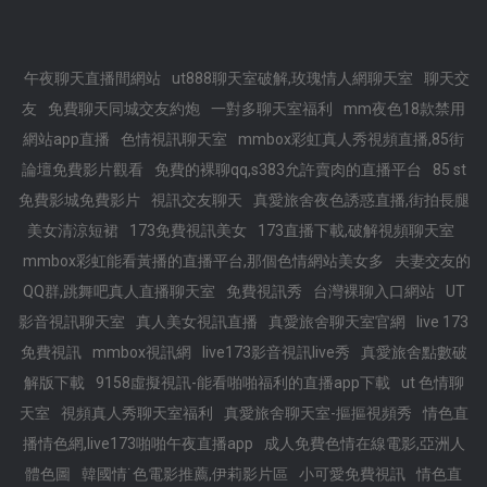
午夜聊天直播間網站
ut888聊天室破解,玫瑰情人網聊天室
聊天交
友
免費聊天同城交友約炮
一對多聊天室福利
mm夜色18款禁用
網站app直播
色情視訊聊天室
mmbox彩虹真人秀視頻直播,85街
論壇免費影片觀看
免費的裸聊qq,s383允許賣肉的直播平台
85 st
免費影城免費影片
視訊交友聊天
真愛旅舍夜色誘惑直播,街拍長腿
美女清涼短裙
173免費視訊美女
173直播下載,破解視頻聊天室
mmbox彩虹能看黃播的直播平台,那個色情網站美女多
夫妻交友的
QQ群,跳舞吧真人直播聊天室
免費視訊秀
台灣裸聊入口網站
UT
影音視訊聊天室
真人美女視訊直播
真愛旅舍聊天室官網
live 173
免費視訊
mmbox視訊網
live173影音視訊live秀
真愛旅舍點數破
解版下載
9158虛擬視訊-能看啪啪福利的直播app下載
ut 色情聊
天室
視頻真人秀聊天室福利
真愛旅舍聊天室-摳摳視頻秀
情色直
播情色網,live173啪啪午夜直播app
成人免費色情在線電影,亞洲人
體色圖
韓國情˙色電影推薦,伊莉影片區
小可愛免費視訊
情色直