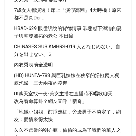
7成女人都演過！床上「演假高潮」4大時機！原來
都不是真der…
HBAD-629 眼瞳訴說的背德情事 罪悪感下濕濡的妻
子與萌發嫉妬的老公 本田瞳
CHINASES SUB KMHRS-019 人となじめない、自
分を出せない、ミ
內衣秀表演全透明
(HD) HUNTA-788 與巨乳妹妹在狹窄的浴缸兩人獨
處泡澡！三天兩夜的凌遲
Ut聊天室找一夜-美女主播在直播時不唱歌聊天，
改為看命算卦？網友直呼「新奇」
「地鐵小姐姐」酣睡走紅，旁邊男子不淡定了，網
友：愛情來得太快
久久不營業的劉亦菲，偷偷的成為了我們的華人之