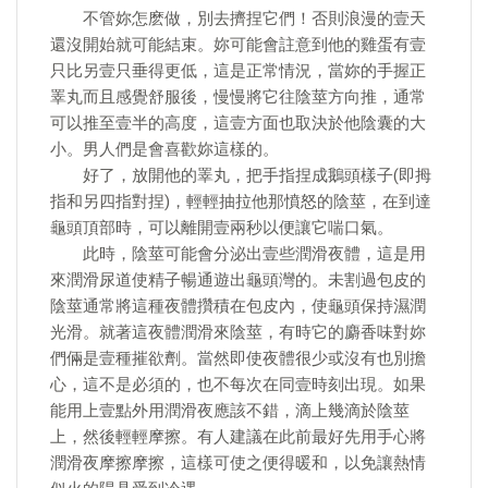
不管妳怎麽做，別去擠捏它們！否則浪漫的壹天
還沒開始就可能結束。妳可能會註意到他的雞蛋有壹
只比另壹只垂得更低，這是正常情況，當妳的手握正
睪丸而且感覺舒服後，慢慢將它往陰莖方向推，通常
可以推至壹半的高度，這壹方面也取決於他陰囊的大
小。男人們是會喜歡妳這樣的。
好了，放開他的睪丸，把手指捏成鵝頭樣子(即拇
指和另四指對捏)，輕輕抽拉他那憤怒的陰莖，在到達
龜頭頂部時，可以離開壹兩秒以便讓它喘口氣。
此時，陰莖可能會分泌出壹些潤滑夜體，這是用
來潤滑尿道使精子暢通遊出龜頭灣的。未割過包皮的
陰莖通常將這種夜體攢積在包皮內，使龜頭保持濕潤
光滑。就著這夜體潤滑來陰莖，有時它的麝香味對妳
們倆是壹種摧欲劑。當然即使夜體很少或沒有也別擔
心，這不是必須的，也不每次在同壹時刻出現。如果
能用上壹點外用潤滑夜應該不錯，滴上幾滴於陰莖
上，然後輕輕摩擦。有人建議在此前最好先用手心將
潤滑夜摩擦摩擦，這樣可使之便得暖和，以免讓熱情