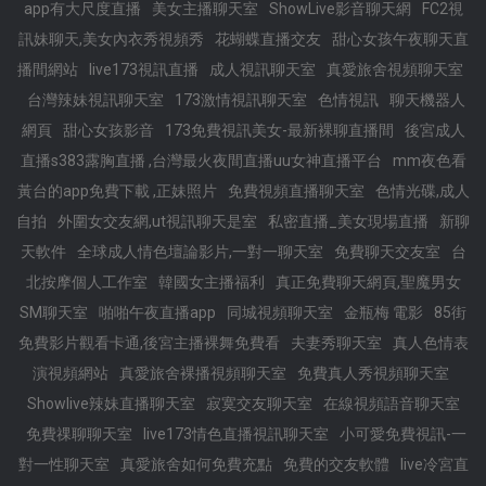
app有大尺度直播
美女主播聊天室
ShowLive影音聊天網
FC2視
訊妹聊天,美女內衣秀視頻秀
花蝴蝶直播交友
甜心女孩午夜聊天直
播間網站
live173視訊直播
成人視訊聊天室
真愛旅舍視頻聊天室
台灣辣妹視訊聊天室
173激情視訊聊天室
色情視訊
聊天機器人
網頁
甜心女孩影音
173免費視訊美女-最新裸聊直播間
後宮成人
直播s383露胸直播 ,台灣最火夜間直播uu女神直播平台
mm夜色看
黃台的app免費下載 ,正妹照片
免費視頻直播聊天室
色情光碟,成人
自拍
外圍女交友網,ut視訊聊天是室
私密直播_美女現場直播
新聊
天軟件
全球成人情色壇論影片,一對一聊天室
免費聊天交友室
台
北按摩個人工作室
韓國女主播福利
真正免費聊天網頁,聖魔男女
SM聊天室
啪啪午夜直播app
同城視頻聊天室
金瓶梅 電影
85街
免費影片觀看卡通,後宮主播裸舞免費看
夫妻秀聊天室
真人色情表
演視頻網站
真愛旅舍裸播視頻聊天室
免費真人秀視頻聊天室
Showlive辣妹直播聊天室
寂寞交友聊天室
在線視頻語音聊天室
免費祼聊聊天室
live173情色直播視訊聊天室
小可愛免費視訊-一
對一性聊天室
真愛旅舍如何免費充點
免費的交友軟體
live冷宮直