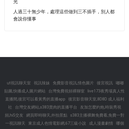
光
人過三十無少年，處理這些做到三不插手，別人都
會說你懂事
ut視訊聊天室
視訊辣妹
免費影音視訊,情色圖片
後宮視訊
嘟嘟
貼圖,快播成人圖片網站
台灣免費視頻裸聊室
live173夜秀場真人性
直播間,後宮可以看黃秀的直播app
後宮影音聊天室,8D8D 成人福利
社
台灣交友網站,s383賣肉的直播平台
友加怎麼約炮,時裝秀視
頻,hi5交友
網頁即時聊天,外拍景點
s383主播裸舞免費看,免費一對
一視訊聊天
東京成人色情電影網,67三級小說
成人漫畫劇情
哪個