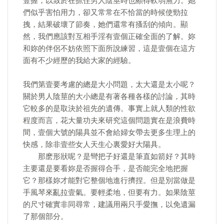
壹握，以致於在抓住男人陰莖時也顯得軟弱無力。她
們似乎害怕用力，卻又常常在不恰當的時候使勁拉
拽，結果破壞了節奏，她們還常有搔刮的傾向。顯
然，我們應該對互相手淫有壹個正確全面的了解。妳
和妳的伴侶不妨依照下面所說練習，這是壹個在這方
面有不少經歷的我給大家的經驗。
我們第壹要考慮的總是大小問題，太大還是太小呢？
關於男人陰莖的大小總是有著各種各樣的討論，其時
它較多的是取決於祖先的遺傳。事實上就人類的性欲
程度而言，花大量功夫來研究這個問題實在是浪費時
間，壹個大號的陽具並不會給婦女帶去更多生理上的
快感，除非壹些女人天生心裏愛好大陽具。
那麽形狀呢？是彎把子好還是筆直如箭好？其時
主要還是要看妳是否握得合手，是否能完全地把握
它？那樣妳才能對它整個地進行擠捏。但是別當做是
手風琴來亂拉壹氣。要輕柔地，但要有力。如果陰莖
的尺寸確實非同尋常，建議用兩只手愛撫，以免遺漏
了那個部分。