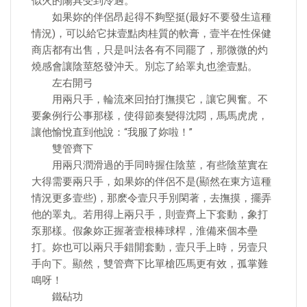
似火的陽具受到冷遇。
如果妳的伴侶昂起得不夠堅挺(最好不要發生這種
情況)，可以給它抹壹點肉桂質的軟膏，壹半在性保健
商店都有出售，只是叫法各有不同罷了，那微微的灼
燒感會讓陰莖怒發沖天。別忘了給睪丸也塗壹點。
左右開弓
用兩只手，輪流來回拍打撫摸它，讓它興奮。不
要象例行公事那樣，使得節奏變得沈悶，馬馬虎虎，
讓他愉悅直到他說：“我服了妳啦！”
雙管齊下
用兩只潤滑過的手同時握住陰莖，有些陰莖實在
大得需要兩只手，如果妳的伴侶不是(顯然在東方這種
情況更多壹些)，那麽令壹只手別閑著，去撫摸，擺弄
他的睪丸。若用得上兩只手，則壹齊上下套動，象打
泵那樣。假象妳正握著壹根棒球桿，淮備來個本壘
打。妳也可以兩只手錯開套動，壹只手上時，另壹只
手向下。顯然，雙管齊下比單槍匹馬更有效，孤掌難
鳴呀！
鐵砧功