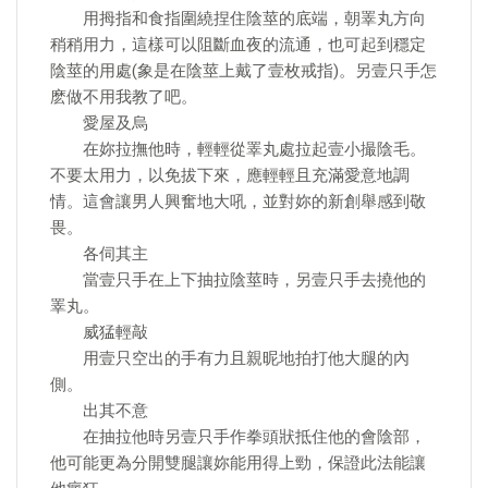
用拇指和食指圍繞捏住陰莖的底端，朝睪丸方向
稍稍用力，這樣可以阻斷血夜的流通，也可起到穩定
陰莖的用處(象是在陰莖上戴了壹枚戒指)。另壹只手怎
麽做不用我教了吧。
愛屋及烏
在妳拉撫他時，輕輕從睪丸處拉起壹小撮陰毛。
不要太用力，以免拔下來，應輕輕且充滿愛意地調
情。這會讓男人興奮地大吼，並對妳的新創舉感到敬
畏。
各伺其主
當壹只手在上下抽拉陰莖時，另壹只手去撓他的
睪丸。
威猛輕敲
用壹只空出的手有力且親昵地拍打他大腿的內
側。
出其不意
在抽拉他時另壹只手作拳頭狀抵住他的會陰部，
他可能更為分開雙腿讓妳能用得上勁，保證此法能讓