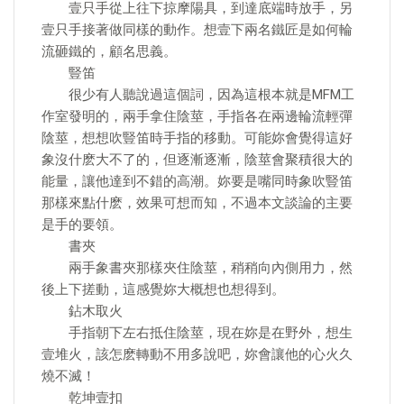
壹只手從上往下掠摩陽具，到達底端時放手，另
壹只手接著做同樣的動作。想壹下兩名鐵匠是如何輪
流砸鐵的，顧名思義。
豎笛
很少有人聽說過這個詞，因為這根本就是MFM工
作室發明的，兩手拿住陰莖，手指各在兩邊輪流輕彈
陰莖，想想吹豎笛時手指的移動。可能妳會覺得這好
象沒什麽大不了的，但逐漸逐漸，陰莖會聚積很大的
能量，讓他達到不錯的高潮。妳要是嘴同時象吹豎笛
那樣來點什麽，效果可想而知，不過本文談論的主要
是手的要領。
書夾
兩手象書夾那樣夾住陰莖，稍稍向內側用力，然
後上下搓動，這感覺妳大概想也想得到。
鉆木取火
手指朝下左右抵住陰莖，現在妳是在野外，想生
壹堆火，該怎麽轉動不用多說吧，妳會讓他的心火久
燒不滅！
乾坤壹扣