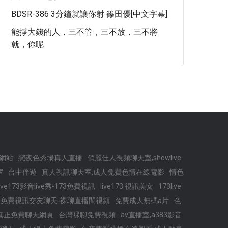
BDSR-386 3分鐘就讓你射 篠田優[中文字幕]
能掙大錢的人，三不管，三不放，三不將
就，你呢
網站
戀夜色秀場真人直播
俏麗佳人視頻聊天室,showlive
室
台中伴遊
真人視訊聊天室,成人免費色情在線電影
情色
live173影音live秀-173免費視訊
live173 視訊美女
173live
免費視訊交友聊天-裸聊直播間視頻
免費成人無碼a片
色
真正免費聊天網頁
台灣裸聊免費視頻
av直播室,a383影音