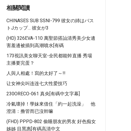
相關閱讀
CHINASES SUB SSNI-799 彼女の姉はバス
トJカップ… 彼女が3
(HD) 326EVA-110 萬聖節搭訕清秀美少女邊
害羞邊被插到高潮噴水[有碼
173視訊美女聊天室-全民都能幹直播 秀場
主播要完蛋？
人與人相處！寫的太好了～!!
让女神尖叫连连七大性爱技巧
230ORECO-061 真央[有碼中文字幕]
冷氣壞掉！學妹來借住「約一起洗澡」 他
澄清：撸管而已沒幹嘛
(FHD) PPPD-802 偷睡朋友的男友 好色痴女
姊姊 目黑惠[有碼高清中文