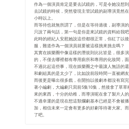
作為一個演員肯定是要去試鏡的，可是令她沒想到
去試鏡的時候，突然發現主管試鏡的副導演竟然在
小時以上。
而等待也就無所謂了，但是在等待過後，副導演的
只說了兩句話，第一句是你是來試鏡的資料給我吧
此時的經紀人安慰她說這些都很正常，你紅了以後
服，難道作為一個演員就要被這樣挑來挑去嗎？
其實在娛樂圈中像這樣的潛規則比比皆是，很多演
的，不僅去哪裡都有專用廁所和專用的化妝間，面
不過比起這些事，現在娛樂圈之中最讓人無語的還
和劇組真的是太少了，比如說前段時間一直被網友
而後更是曝出很多戲，在開拍以後劇本都沒有寫完
著小編劇，大編劇只寫前5集10集，然後拿了草
來的東西，十分的幼稚，而導演呢在拿了製片人的
不過幸運的是現在想這類爛劇基本已經是不會被播
加，相信未來一定會有更多的好劇等待著大家。而
了吧。