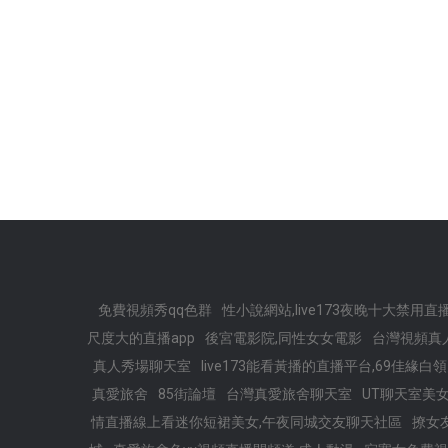
免費視頻秀qq色群
性小說網站,live173夜晚十大禁用直播
尺度大的直播app
後宮電影院,同性女女電影
台灣視頻真
真人秀場聊天室
live173能看黃播的直播平台,69佳緣
真愛旅舍
85街論壇
台灣真愛旅舍聊天室
UT聊天室美
情直播線上看迷你短裙美女,午夜同城交友聊天社區
撩女友