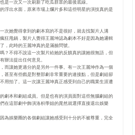
也是一次又一次刷新了吃瓜群眾的最後底線。
的浮出水面，原來市場上爛片多和這些明星的演技真的是
一次她覺得拿到的劇本寫的不是很好，就去找製片人溝
瘋狂甩鍋，製片人覺得王麗坤認為劇本不好是因為她邏輯
了，此時的王麗坤真的是滿臉問號。
嗎？不得不說這一次製片給她的反饋真的讓她很無語，但
有辦法提出任何意見。
，而讓她更過分的是另外一件事。有一次王麗坤作為一個
，甚至有些戲是對整部劇非常重要的連接點，但是劇組卻
不用拍了。這一次讓王麗坤真正感受到自己的職業生涯遭
的劇本和劇組成員。但是也有的演員面對這些無腦劇組的
們在這部劇中飾演洛枳學姐的晁然就選擇直接退出娛樂
因為娛樂圈的各個劇組讓她感受到十分的不被尊重，完全