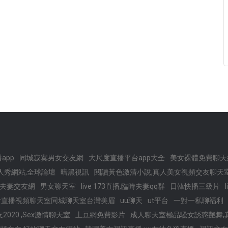
app
同城寂寞男女交友網
大尺度直播平台app大全
美女裸體免費聊天
人秀網站,全球論壇
暗黑視訊
閱讀黃色激清小說,真人美女視頻交友聊天
白領夫妻交友網
男女聊天室
live 173直播,臨時夫妻qq群
日韓快播三級片
女直播視頻聊天室同城聊天室台灣美眉
uu聊天
ut平台
一對一私聊福利
2020 ,Sex激情聊天室
土豆網免費影片
成人聊天室極品騷女誘惑艷舞,