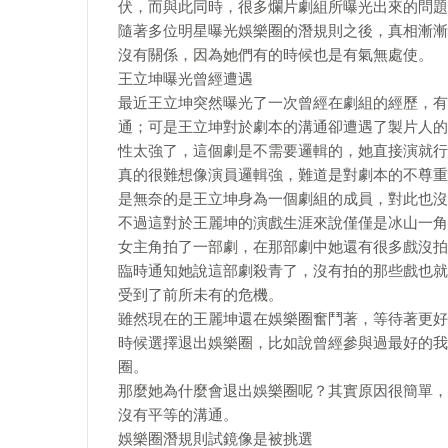
伏，而與此同時，很多爛片劇組所曝光出來的問題
隨著多位明星曝光娛樂圈的潛規則之後，真相漸漸
沒有關係，因為她們有的時候也是有氣無處使。
王立坤曝光曾經遭遇
最近王立坤突然曝光了一次曾經在劇組的經歷，有
通；可是王立坤對於劇本的溝通卻遭遇了製片人的
性太強了，這個劇是不需要邏輯的，她直接演就行
真的很難想像演員邏輯強，難道是對劇本的不尊重
是無奈的是王立坤身為一個劇組的成員，對此也沒
不過這對於王麗坤的演戲生涯來說僅僅是冰山一角
女主角拍了一部劇，在那部劇中她還有很多戲沒拍
臨時通知她說這部劇殺青了，沒有拍的那些戲也就
受到了前所未有的危機。
雖然現在的王麗坤還在娛樂圈奮鬥著，等待著更好
時候選擇退出娛樂圈，比如說曾經參與過最好的我
圈。
那麼她為什麼會退出娛樂圈呢？其實原因很簡單，
沒有平等的溝通。
娛樂圈潛規則試鏡像是被挑選