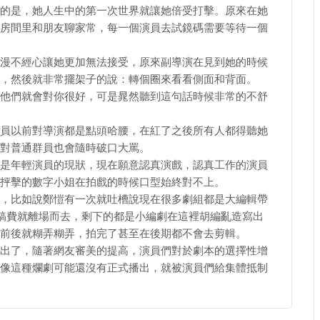
的是，她人生中的第一次世界就讓她倍受打擊。原來在她
房間里和朋友聊家常，每一個演員去試鏡碼需要等待一個
漫不經心讓她更加無法接受，原來副導演在見到她的時候
，然後就非常擺架子的說：轉個圈來看看側面和背面。
他們就會對你很好，可是晁然聽到這句話時候非常的不舒
員以前對導演都是點頭哈腰，在紅了之後所有人都得聽她
對普通群員也會隨時破口大罵。
是年輕演員的現狀，現在願意認真演戲，認真工作的演員
抨擊的數字小姐在拍戲的時候口型始終對不上。
，比如說鄭愷有一次就吐槽說現在很多劇組都是大編輯帶
草稿費就離場而去，剩下的都是小編劇在這裡胡編亂造寫出
前後就糊弄糊弄，拍完了甚至在後期都不會去剪輯。
出了，隨著網友審美的提高，演員們對於劇本的選擇性增
像這種爛劇可能還沒有正式播出，就被演員們給集體抵制